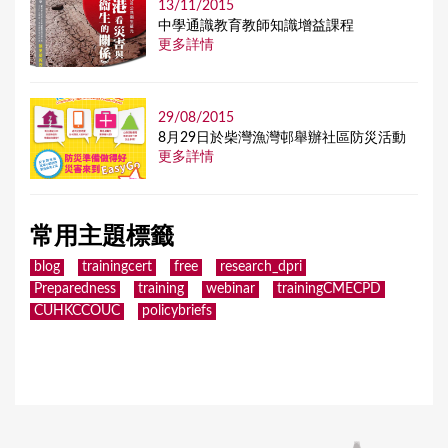
13/11/2015
中學通識教育教師知識增益課程
更多詳情
29/08/2015
8月29日於柴灣漁灣邨舉辦社區防災活動
更多詳情
常用主題標籤
blog
trainingcert
free
research_dpri
Preparedness
training
webinar
trainingCMECPD
CUHKCCOUC
policybriefs