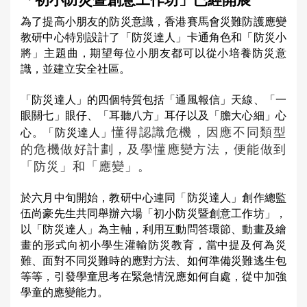
「初小防災暨創意工作坊」已經開展
a
為了提高小朋友的防災意識，香港賽馬會災難防護應變
r
教研中心特別設計了「防災達人」卡通角色和「防災小
e
將」主題曲，期望每位小朋友都可以從小培養防災意
識，並建立安全社區。
h
e
「防災達人」的四個特質包括「通風報信」天線、「一
r
眼關七」眼仔、「耳聽八方」耳仔以及「膽大心細」心
懂得認識危機，因應不同類型
心。「防災達人」
e
的危機做好計劃，及學懂應變方法，便能做到
「防災」和「應變」。
於六月中旬開始，教研中心連同「防災達人」創作總監
伍尚豪先生共同舉辦六場「初小防災暨創意工作坊」，
以「防災達人」為主軸，利用互動問答環節、動畫及繪
畫的形式向初小學生灌輸防災教育，當中提及何為災
難、面對不同災難時的應對方法、如何準備災難逃生包
等等，引發學童思考在緊急情況應如何自處，從中加強
學童的應變能力。