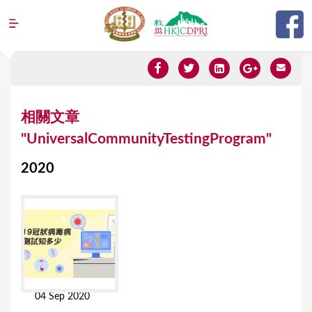
Jump to navigation
Y
相關文章
o
"UniversalCommunityTestingProgram"
u
2020
a
r
e
h
e
r
04 Sep 2020
e