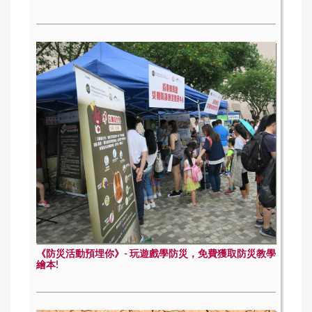
《防災活動預埋你》- 玩遊戲學防災，免費獲取防災教學
繪本!