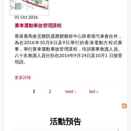
01 Oct 2016
賽車運動事故管理課程
香港賽馬會災難防護應變教研中心與香港汽車會合作，
為在2016年10月8日及9日舉行的香港電動方程式賽
事，舉行賽車運動事故管理課程，培訓賽事救護人員。
八十名救護人員分別在2016年9月24日及10月1 日接受
培訓。
更多詳情
1
2
next ›
last »
P
a
g
活動預告
e