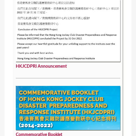
s
HKJCDPRI Announcement
Commemorative Booklet