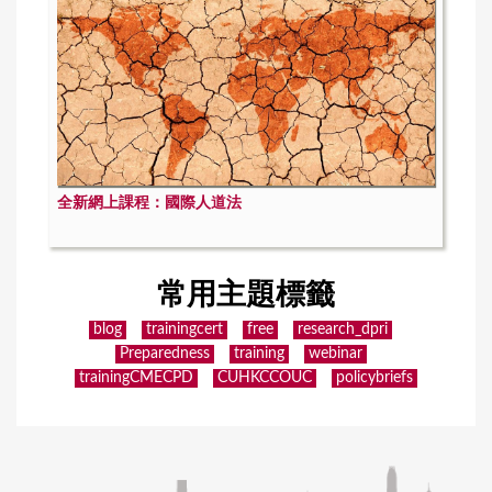
全新網上課程：國際人道法
常用主題標籤
blog
trainingcert
free
research_dpri
Preparedness
training
webinar
trainingCMECPD
CUHKCCOUC
policybriefs