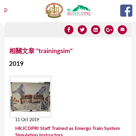
Jump to navigation
Y
相關文章 "trainingsim"
o
2019
u
a
r
e
h
e
11 Oct 2019
r
HKJCDPRI Staff Trained as Emergo Train System
e
Simulation Instructors