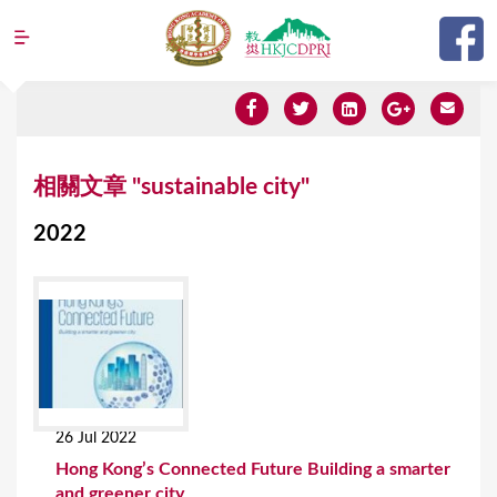
Jump to navigation
Y
相關文章 "sustainable city"
o
2022
u
a
r
e
h
e
26 Jul 2022
r
Hong Kong’s Connected Future Building a smarter
e
and greener city