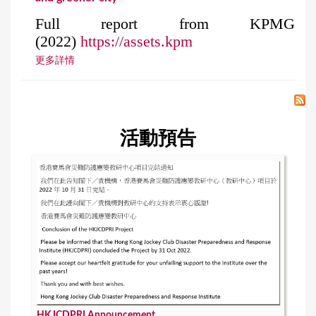
Full report from KPMG
(2022)
https://assets.kpm
更多詳情
活動預告
HKJCDPRI Announcement