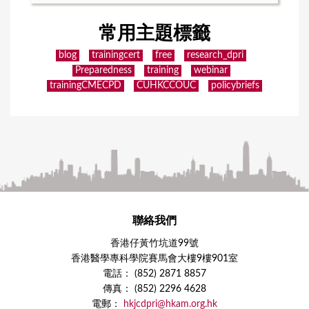
常用主題標籤
blog
trainingcert
free
research_dpri
Preparedness
training
webinar
trainingCMECPD
CUHKCCOUC
policybriefs
聯絡我們
香港仔黃竹坑道99號
香港醫學專科學院賽馬會大樓9樓901室
電話： (852) 2871 8857
傳真： (852) 2296 4628
電郵：
hkjcdpri@hkam.org.hk