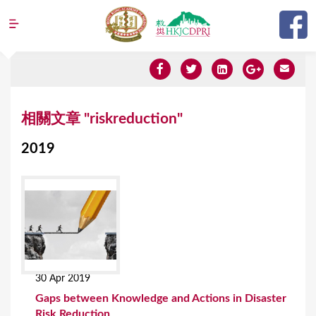
Jump to navigation
Y
相關文章 "riskreduction"
o
2019
u
a
r
e
h
e
30 Apr 2019
r
Gaps between Knowledge and Actions in Disaster
e
Risk Reduction