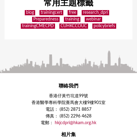
常用主題標籤
blog
trainingcert
free
research_dpri
Preparedness
training
webinar
trainingCMECPD
CUHKCCOUC
policybriefs
聯絡我們
香港仔黃竹坑道99號
香港醫學專科學院賽馬會大樓9樓901室
電話： (852) 2871 8857
傳真： (852) 2296 4628
電郵：
hkjcdpri@hkam.org.hk
相片集