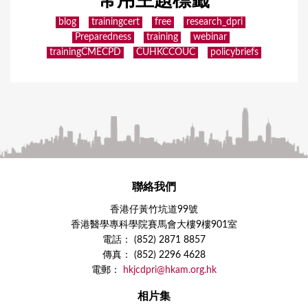
常用主題標籤
blog
trainingcert
free
research_dpri
Preparedness
training
webinar
trainingCMECPD
CUHKCCOUC
policybriefs
聯絡我們
香港仔黃竹坑道99號
香港醫學專科學院賽馬會大樓9樓901室
電話： (852) 2871 8857
傳真： (852) 2296 4628
電郵：
hkjcdpri@hkam.org.hk
相片集