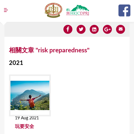
Jump to navigation
Y
相關文章 "risk preparedness"
o
2021
u
a
r
e
h
e
19 Aug 2021
r
玩要安全
e