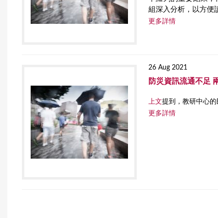
組深入分析，以方便
r
更多詳情
e
26 Aug 2021
防災資訊流通不足 
上文
提到，教研中心的
更多詳情