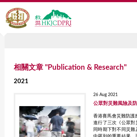
Y
相關文章 "Publication & Research"
o
u
2021
a
26 Aug 2021
r
公眾對災難風險及防災
e
香港賽馬會災難防護應
進行了三次《公眾對
h
同時期下對不同災難
e
中羅列的重要結果，