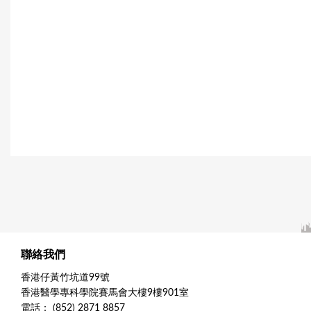
聯絡我們
香港仔黃竹坑道99號
香港醫學專科學院賽馬會大樓9樓901室
電話： (852) 2871 8857