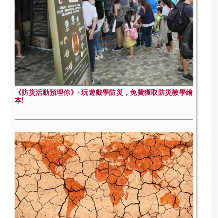
《防災活動預埋你》- 玩遊戲學防災，免費獲取防災教學繪
本!