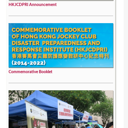
HKJCDPRI Announcement
Commemorative Booklet