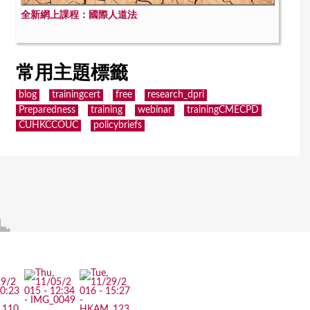
全新網上課程：國際人道法
常用主題標籤
blog
trainingcert
free
research_dpri
Preparedness
training
webinar
trainingCMECPD
CUHKCCOUC
policybriefs