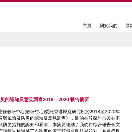
Jump to navigation
主頁
關於我們
最
的認知及意見調查2018 – 2020 報告摘要
變教研中心(教研中心)委託香港民意研究所於2018至2020年
災難風險及防災的認知及意見調查》，目的在於探討市民在不
及防災措施的認知和看法。本摘要總結了我們在綜合報告全文
而該報告透過將三次調查的若干類似題目結果並列，並進行群