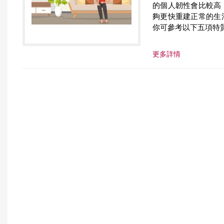
的個人韌性會比較高
r
夠更快重建正常的生
你可參考以下五項特
e
更多詳情