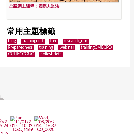
全新網上課程：國際人道法
常用主題標籤
blog
trainingcert
free
research_dpri
Preparedness
training
webinar
trainingCMECPD
CUHKCCOUC
policybriefs