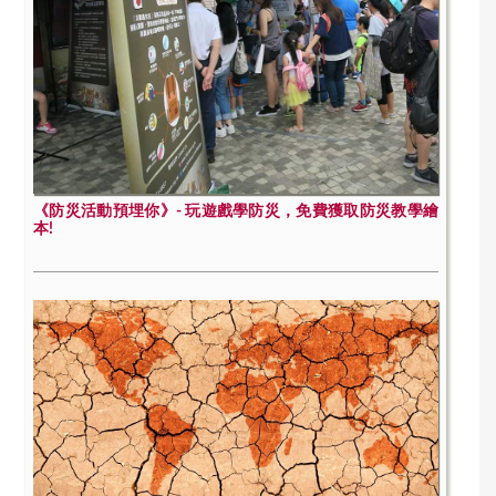
《防災活動預埋你》- 玩遊戲學防災，免費獲取防災教學繪
本!