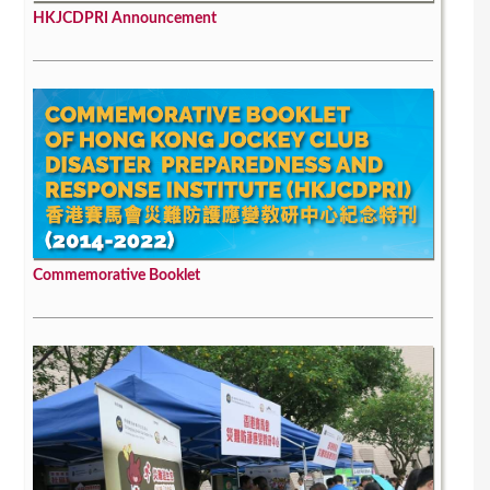
HKJCDPRI Announcement
Commemorative Booklet