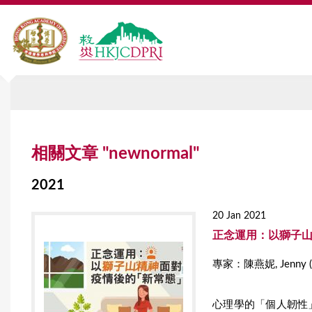
Y
相關文章 "newnormal"
o
u
2021
a
20 Jan 2021
r
正念運用：以獅子
e
專家：陳燕妮, Jen
h
心理學的「個人韌性」（
e