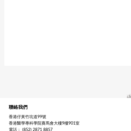
聯絡我們
香港仔黃竹坑道99號
香港醫學專科學院賽馬會大樓9樓901室
電話： (852) 2871 8857