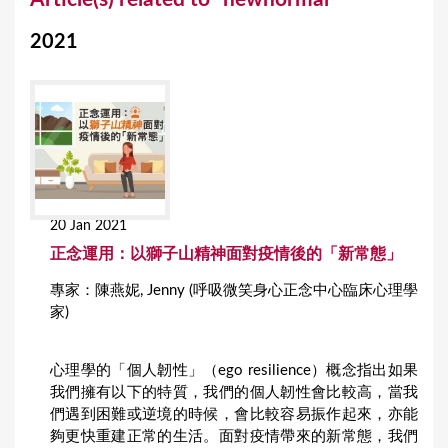
o
2021
u
a
r
e
h
e
20 Jan 2021
r
正念運用：以獅子山精神面對疫情後的「新常態」
e
專家：陳燕妮, Jenny (呼吸微笑身心正念中心臨床心理學
家)
心理學的「個人韌性」（ego resilience）概念指出如果
我們擁有以下的特質，我們的個人韌性會比較高，當我
們遇到困難或逆境的時候，會比較容易振作起來，亦能
夠更快重建正常的生活。面對疫情帶來的新常態，我們