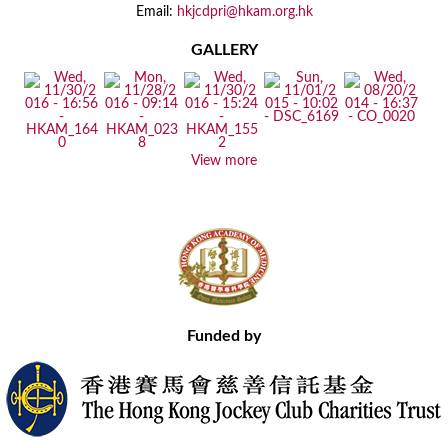
Email:
hkjcdpri@hkam.org.hk
GALLERY
View more
Funded by