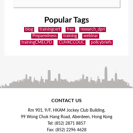
Popular Tags
blog
trainingcert
free
research_dpri
Preparedness
training
webinar
trainingCMECPD
CUHKCCOUC
policybriefs
CONTACT US
Rm 901, 9/F, HKAM Jockey Club Building,
99 Wong Chuk Hang Road, Aberdeen, Hong Kong
Tel: (852) 2871 8857
Fax: (852) 2296 4628