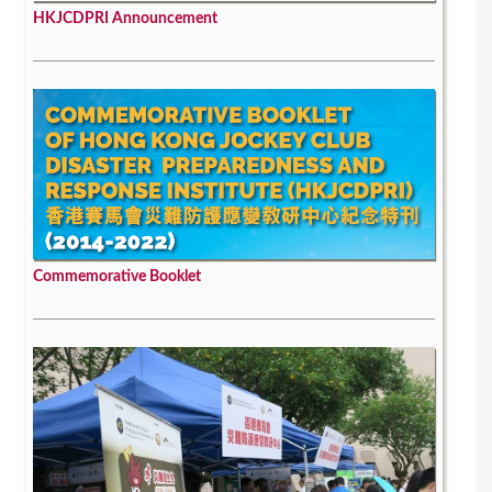
HKJCDPRI Announcement
Commemorative Booklet