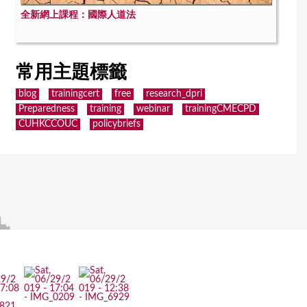
全新網上課程：國際人道法
常用主題標籤
blog
trainingcert
free
research_dpri
Preparedness
training
webinar
trainingCMECPD
CUHKCCOUC
policybriefs