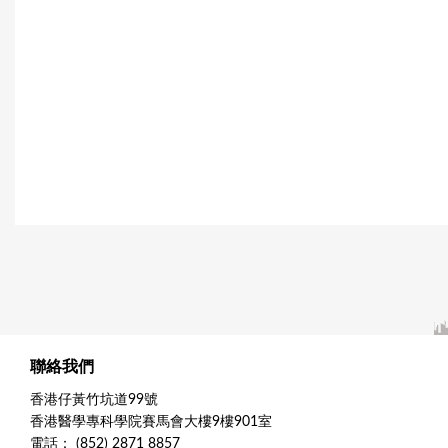
聯絡我們
香港仔黃竹坑道99號
香港醫學專科學院賽馬會大樓9樓901室
電話： (852) 2871 8857