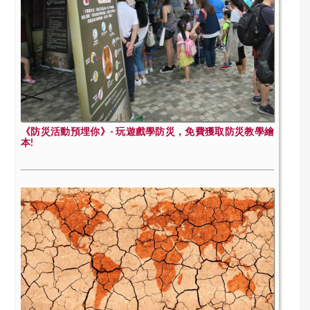
《防災活動預埋你》- 玩遊戲學防災，免費獲取防災教學繪
本!