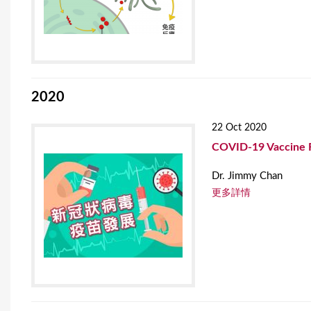
r
e
2020
22 Oct 2020
COVID-19 Vaccine 
Dr. Jimmy Chan
更多詳情