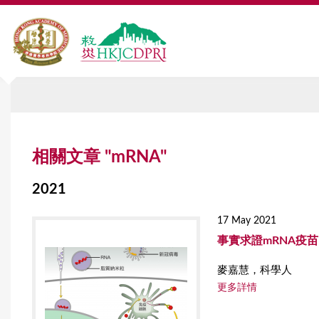
Y
相關文章 "mRNA"
o
u
2021
a
17 May 2021
r
事實求證mRNA疫苗
e
麥嘉慧，科學人
h
更多詳情
e