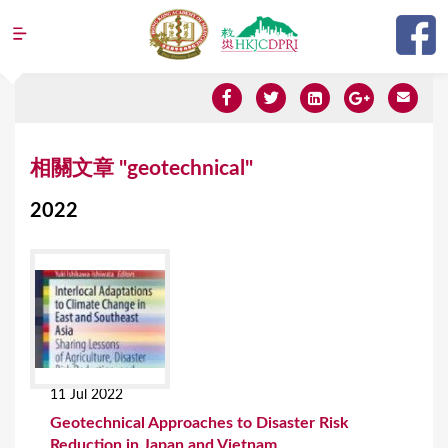
Jump to navigation
Y
相關文章 "geotechnical"
o
2022
u
a
r
e
h
e
11 Jul 2022
r
Geotechnical Approaches to Disaster Risk
e
Reduction in Japan and Vietnam