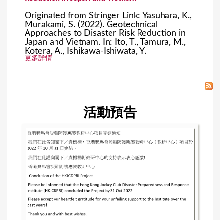
Originated from Stringer Link: Yasuhara, K.,
Murakami, S. (2022). Geotechnical
Approaches to Disaster Risk Reduction in
Japan and Vietnam. In: Ito, T., Tamura, M.,
Kotera, A., Ishikawa-Ishiwata, Y.
更多詳情
活動預告