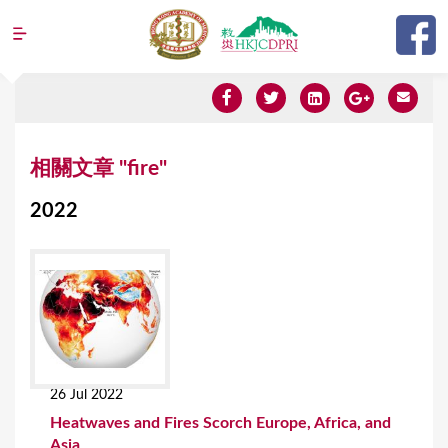
Jump to navigation
Y
相關文章 "fire"
o
2022
u
a
r
e
h
e
26 Jul 2022
r
Heatwaves and Fires Scorch Europe, Africa, and
e
Asia