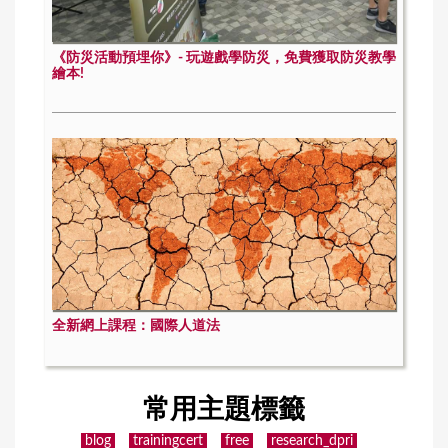
《防災活動預埋你》- 玩遊戲學防災，免費獲取防災教學
繪本!
全新網上課程：國際人道法
常用主題標籤
blog
trainingcert
free
research_dpri