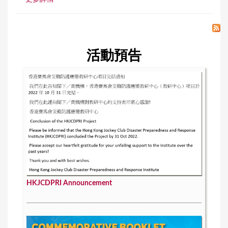
活動預告
HKJCDPRI Announcement