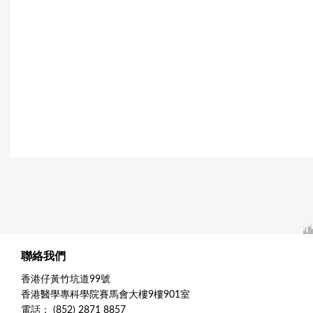
聯絡我們
香港仔黃竹坑道99號
香港醫學專科學院賽馬會大樓9樓901室
電話： (852) 2871 8857