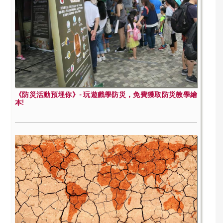
《防災活動預埋你》- 玩遊戲學防災，免費獲取防災教學繪
本!