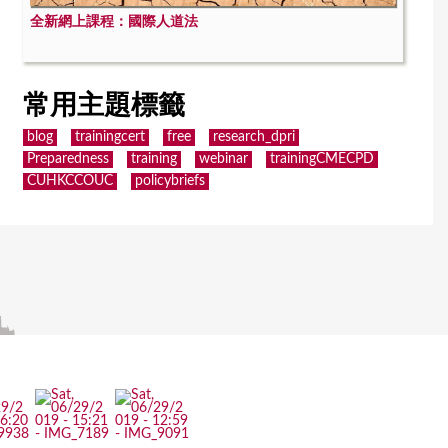
全新網上課程：國際人道法
常用主題標籤
blog
trainingcert
free
research_dpri
Preparedness
training
webinar
trainingCMECPD
CUHKCCOUC
policybriefs