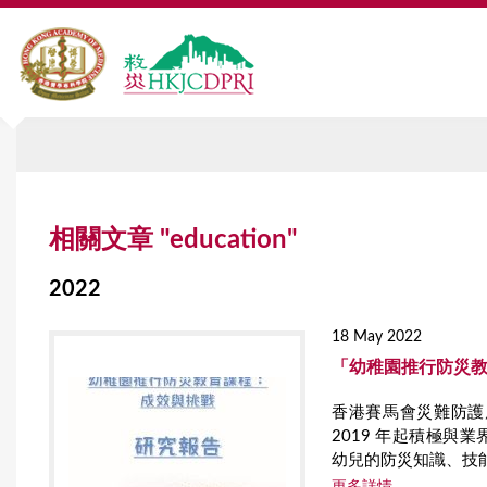
Y
相關文章 "education"
o
u
2022
a
18 May 2022
r
「幼稚園推行防災
e
香港賽馬會災難防護
2019 年起積極
h
幼兒的防災知識、技
e