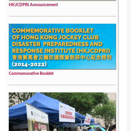
HKJCDPRI Announcement
Commemorative Booklet