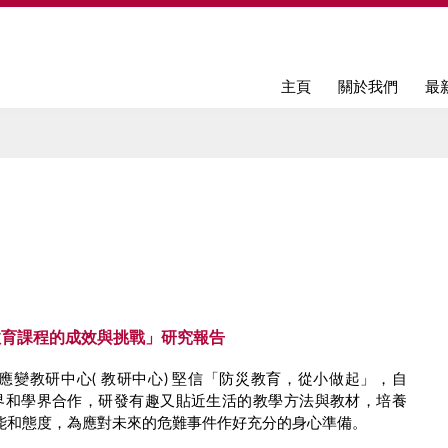
Jump to navigation
主頁
關於我們
最
教育課程的成效與挑戰」研究報告
應變教研中心( 教研中心) 堅信「防災教育，從小做起」，自
與業界和學界合作，研發有趣又貼近生活的教學方法與教材，培養
能和態度，為應對未來的危難事件作好充分的身心準備。