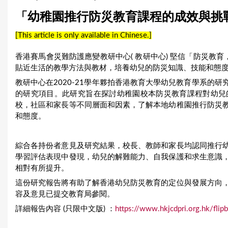
u
「幼稚園推行防災教育課程的成效與挑
a
[This article is only available in Chinese.]
r
香港賽馬會災難防護應變教研中心( 教研中心) 堅信「防災教育
e
貼近生活的教學方法與教材，培養幼兒的防災知識、技能和態
教研中心在2020-21學年夥拍香港教育大學幼兒教育學系的
h
的研究項目。此研究旨在探討幼稚園校本防災教育課程對幼兒
e
校，社區和家長等不同層面和因素，了解本地幼稚園推行防災
和態度。
r
e
綜合各持份者意見及研究結果，校長、教師和家長均認同推行
學習評估表現中發現，幼兒的解難能力、自我保護和求生意識
相對有所提升。
這份研究報告將有助了解香港幼兒防災教育的定位與發展方向
容及意見已提交教育局參閱。
詳細報告內容 (只限中文版) ：
https://www.hkjcdpri.org.hk/fli