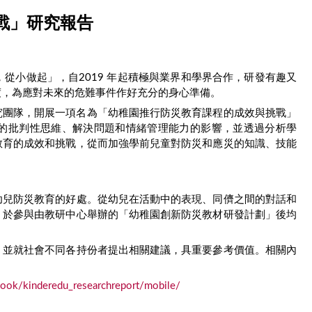
戰」研究報告
，從小做起」，自2019 年起積極與業界和學界合作，研發有趣又
度，為應對未來的危難事件作好充分的身心準備。
研究團隊，開展一項名為「幼稚園推行防災教育課程的成效與挑戰」
的批判性思維、解決問題和情緒管理能力的影響，並透過分析學
教育的成效和挑戰，從而加強學前兒童對防災和應災的知識、技能
幼兒防災教育的好處。從幼兒在活動中的表現、同儕之間的對話和
，於參與由教研中心舉辦的「幼稚園創新防災教材研發計劃」後均
，並就社會不同各持份者提出相關建議，具重要參考價值。相關內
pbook/kinderedu_researchreport/mobile/