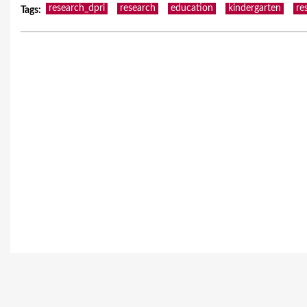
research_dpri
research
education
kindergarten
re
Tags
: