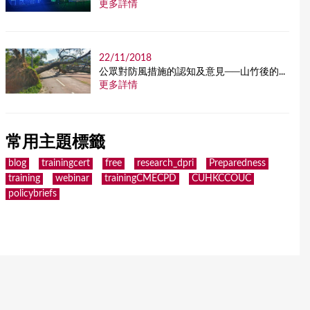
更多詳情
22/11/2018
公眾對防風措施的認知及意見──山竹後的...
更多詳情
常用主題標籤
blog
trainingcert
free
research_dpri
Preparedness
training
webinar
trainingCMECPD
CUHKCCOUC
policybriefs