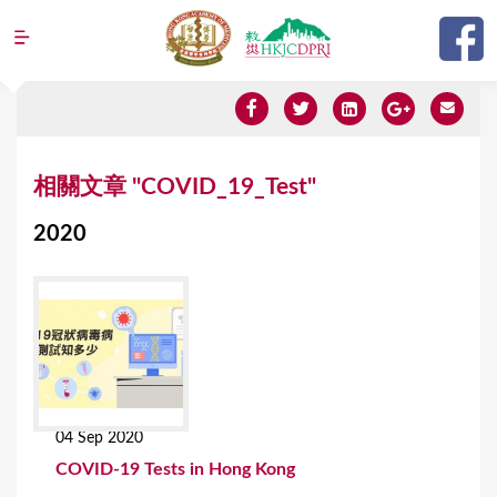
Jump to navigation
Y
相關文章 "COVID_19_Test"
o
2020
u
a
r
e
h
e
04 Sep 2020
r
COVID-19 Tests in Hong Kong
e