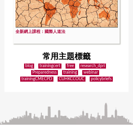
全新網上課程：國際人道法
常用主題標籤
blog
trainingcert
free
research_dpri
Preparedness
training
webinar
trainingCMECPD
CUHKCCOUC
policybriefs