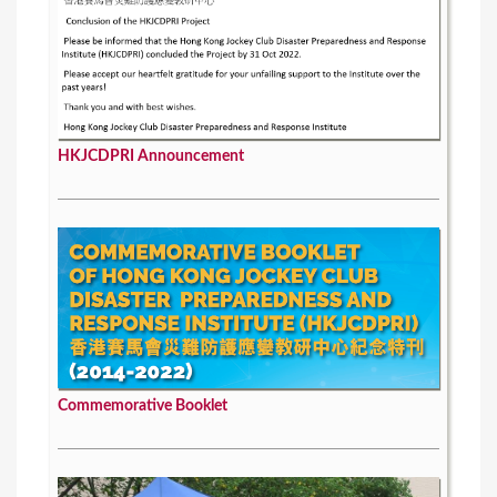
HKJCDPRI Announcement
Commemorative Booklet