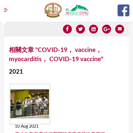
Jump to navigation
Y
相關文章 "COVID-19， vaccine，
o
myocarditis， COVID-19 vaccine"
u
2021
a
r
e
h
e
r
10 Aug 2021
e