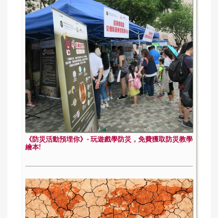
《防災活動預埋你》- 玩遊戲學防災，免費獲取防災教學
繪本!