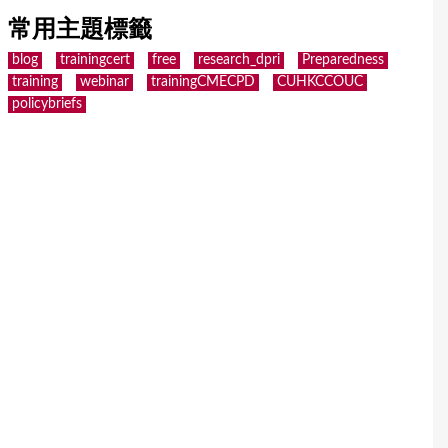
常用主題標籤
blog
trainingcert
free
research_dpri
Preparedness
training
webinar
trainingCMECPD
CUHKCCOUC
policybriefs