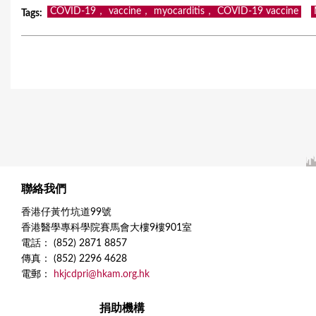
COVID-19， vaccine， myocarditis， COVID-19 vaccine
Tags
:
聯絡我們
香港仔黃竹坑道99號
香港醫學專科學院賽馬會大樓9樓901室
電話： (852) 2871 8857
傳真： (852) 2296 4628
電郵：
hkjcdpri@hkam.org.hk
捐助機構