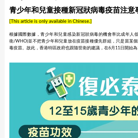
u
青少年和兒童接種新冠狀病毒疫苗注意
a
[This article is only available in Chinese.]
r
根據國際數據，青少年和兒童感染新冠狀病毒的機會率比成年人低
e
衛/WHO)並不把青少年和兒童放在疫苗接種優先群組，只是當某
毒疫苗。故此，香港特區政府也跟隨世衛的建議，在6月11日開始為1
h
e
r
e