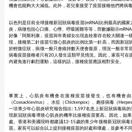
機會也能夠大大減低。此外，若兒童接受了疫苗接種他們將病
以色列是目前全球接種新冠狀病毒疫苗(mRNA)比例最高的國家
炎，病徵包括心口痛、心悸、呼吸困難等等，而數據顯示mRNA
好像「阿斯利康」疫苗與年青婦女出現血栓塞存在較大關連一
現，接種第二針疫苗引致心肌炎的比例比第一針高，而因新冠
於輕微症狀，病徵一般只會維持數天便會復原，情況一般非常
病毒疫苗接種者只有20人發生這類罕見情況。因此，家長可在
內避免進行劇烈運動，這樣的話，接種疫苗應該相對安全。
事實上，心肌炎有機會在接種疫苗後發生，也有機會由其他
（Coxsackievirus）、水痘（Chickenpox）、皰疹病毒（Her
一項青少年心肌炎研究報告指出: 1,597名患上新冠狀病毒
現新冠狀病毒導致心肌炎的機率比接種疫苗要高。因此，如果
處。香港和美國現時都建議12-15歲的青少年接種新冠狀病
苗。家長可以綜合以上提到接種疫苗的好處和壞處，並參考不