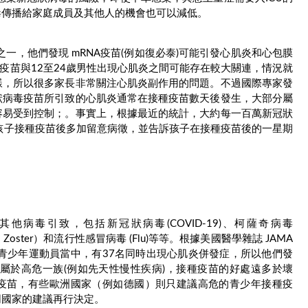
毒傳播給家庭成員及其他人的機會也可以減低。
之一，他們發現 mRNA疫苗(例如復必泰)可能引發心肌炎和心包膜
疫苗與12至24歲男性出現心肌炎之間可能存在較大關連，情況就
樣，所以很多家長非常關注心肌炎副作用的問題。不過國際專家發
狀病毒疫苗所引致的心肌炎通常在接種疫苗數天後發生，大部分屬
容易受到控制；。事實上，根據最近的統計，大約每一百萬新冠狀
孩子接種疫苗後多加留意病徵，並告訴孩子在接種疫苗後的一星期
病毒引致，包括新冠狀病毒(COVID-19)、柯薩奇病毒
pes Zoster）和流行性感冒病毒 (Flu)等等。根據美國醫學雜誌 JAMA
病的青少年運動員當中，有37名同時出現心肌炎併發症，所以他們發
屬於高危一族(例如先天性慢性疾病)，接種疫苗的好處遠多於壞
毒疫苗，有些歐洲國家（例如德國）則只建議高危的青少年接種疫
同國家的建議再行決定。