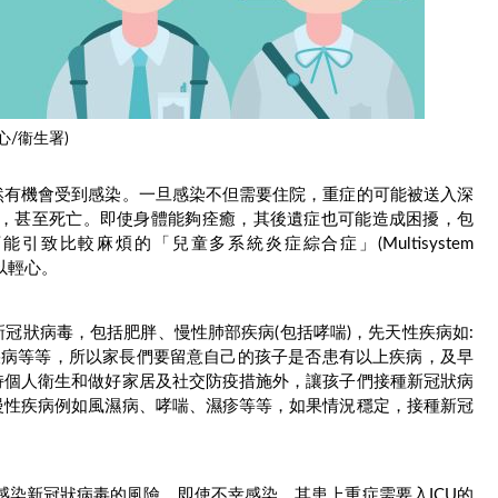
生署)
然有機會受到感染。一旦感染不但需要住院，重症的可能被送入深
「插喉」幫助呼吸，甚至死亡。即使身體能夠痊癒，其後遺症也可能造成困擾，包
比較麻煩的「兒童多系統炎症綜合症」(Multisystem
不能掉以輕心。
冠狀病毒，包括肥胖、慢性肺部疾病(包括哮喘)，先天性疾病如:
疾病等等，所以家長們要留意自己的孩子是否患有以上疾病，及早
持個人衛生和做好家居及社交防疫措施外，讓孩子們接種新冠狀病
慢性疾病例如風濕病、哮喘、濕疹等等，如果情況穩定，接種新冠
感染新冠狀病毒的風險，即使不幸感染，其患上重症需要入ICU的