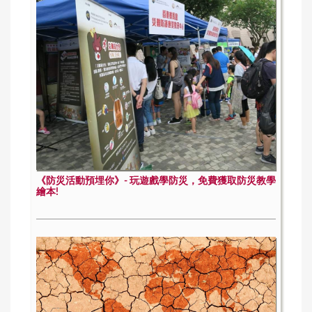
《防災活動預埋你》- 玩遊戲學防災，免費獲取防災教學
繪本!