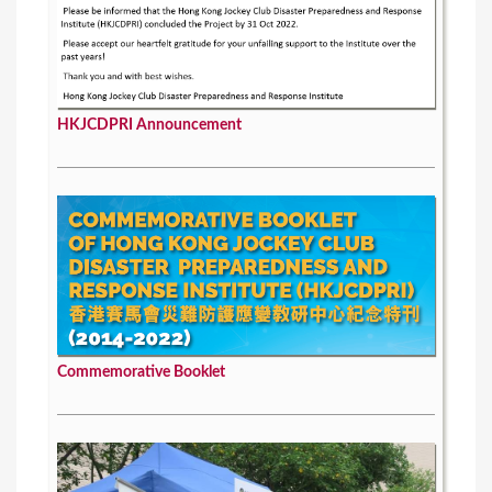
HKJCDPRI Announcement
Commemorative Booklet