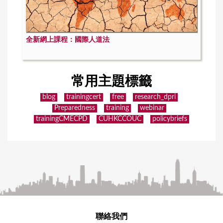
全新網上課程：國際人道法
常用主題標籤
blog
trainingcert
free
research_dpri
Preparedness
training
webinar
trainingCMECPD
CUHKCCOUC
policybriefs
聯絡我們