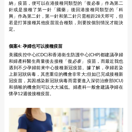
納」疫苗，便可以在港接種同類型的「復必泰」作為第二
針或是接種了第一針「國藥」後回港接種同類型的「科
興」作為第二針，第一針和第二針只需相距28天即可，但
若是打算接種其他疫苗混合種類，則要按個別情況才能決
定。
個案
4:
孕婦也可以接種疫苗
美國疾控中心(CDC)和香港衛生防護中心(CHP)都建議孕婦
和婦產科醫生商量後去接種「復
必泰
」 疫苗，而最近我也
遇到不少孕婦前來中心接種新冠疫苗。據了解，孕婦若染
上新冠狀病毒，其患重症的機會非常大;但如已完成接種新
冠疫苗，其因感染新冠狀病毒而需要進入深切治療部(ICU)
和插喉的機會則可以大大減低。婦產科一般會建議孕婦在
懷孕12週後接種疫苗。