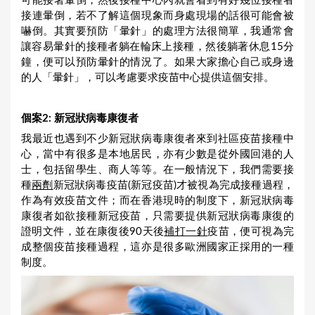
可能接著暈倒，然後接種中心內就會看到有好幾位接種者
接連暈倒，若不了解這個現象而身處現場的話很可能會被
嚇倒。其實要預防「暈針」的處理方法很簡單，我通常會
讓容易暈針的接種者躺在輪床上接種，然後躺著休息15分
鐘，便可以預防暈針的情況了。如果大家擔心自己或身邊
的人「暈針」，可以考慮要求疫苗中心提供這個安排。
個案
2:
新冠狀病毒康復者
我最近也遇到不少新冠狀病毒康復者來到社區疫苗接種中
心，當中有很多是本地居民，亦有少數是從外國回港的人
士，包括留學生、商人等等。在一般情況下，我們需要接
種
兩劑
新冠狀病毒疫苗(新冠疫苗)才被視為完成接種過程，
作為有效疫苗文件；而在香港現時的制度下，新冠狀病毒
康復者如欲接種新冠疫苗，只需要提供新冠狀病毒康復的
證明文件，並在康復後90天後
補打一針
疫苗，便可視為完
成整個疫苗接種過程，這亦是很多歐洲國家正採用的一種
制度。