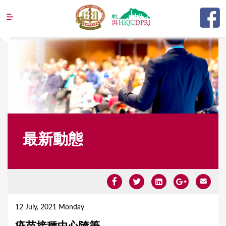
Jump to navigation
最新動態
Y
o
12 July, 2021 Monday
u