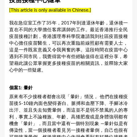
疫苗接種中心隨筆
a
[This article is only available in Chinese.]
r
e
我在急症室工作了35年，2017年到達退休年齡，退休後一
直在不同的大學擔任客席講師的工作。最近香港推行全民
h
疫苗接種計劃，香港護理專科學院邀請我到社區疫苗接種
e
中心擔任疫苗醫生，可以再次重臨前線照顧有需要人士，
r
這是一件既富意義又令我興奮的事。這段時間在疫苗中心
遇到不同市民，我覺得當中有些經驗值得在這裡分享，希
e
望藉此讓公眾掌握更多接種疫苗的相關資訊，並釋除大家
心中的一些疑慮。
個案
1:
暈針
原來有不少接種者都會出現「暈針」情況， 他們在接種疫
苗後5-10鐘內面色變得蒼白、脈搏和血壓下降、手腳冰冷
出汗、並且失去知覺暈倒，而這並不是弱不禁風的人的專
利，事實上不論種族、年齡、高矮肥瘦或是身體強弱都有
機會「暈針」，而且當中還有一個特別現象 —暈針似是有
傳染性，當一個接種者看見另一接種者暈倒，自己也很有