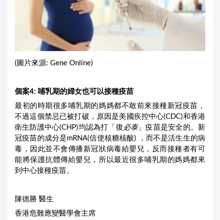
(圖片來源: Gene Online)
個案
4:
哺乳期的婦女也可以接種疫苗
最初的時期很多哺乳期的媽媽都不敢前來接種新冠疫苗，
不過這個禁忌已被打破，原因是美國疾控中心(CDC)和香港
衛生防護中心(CHP)均認為打「復
必泰
」疫苗是安全的。新
冠疫苗的成分是mRNA(信使核糖核酸) ，而不是活生生的病
毒，因此並不會傳播新冠狀病毒給嬰兒，反而接種者有可
能將保護抗體傳給嬰兒，所以最近很多哺乳期的媽媽都來
到中心接種疫苗。
陳德勝 醫生
香港危難應變醫學會主席