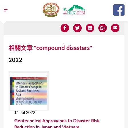
Jump to navigation
Y
相關文章 "compound disasters"
o
2022
u
a
r
e
h
e
11 Jul 2022
r
Geotechnical Approaches to Disaster Risk
e
Reduction in Japan and Vietnam