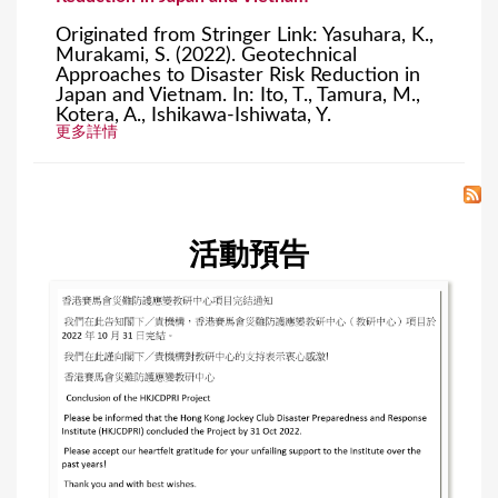
Originated from Stringer Link: Yasuhara, K.,
Murakami, S. (2022). Geotechnical
Approaches to Disaster Risk Reduction in
Japan and Vietnam. In: Ito, T., Tamura, M.,
Kotera, A., Ishikawa-Ishiwata, Y.
更多詳情
活動預告