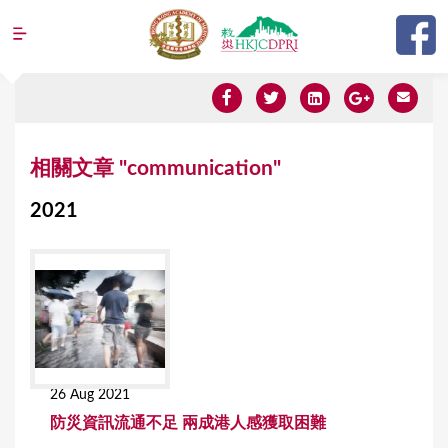
Jump to navigation
Y
相關文章 "communication"
o
2021
u
a
r
e
h
e
26 Aug 2021
r
防災資訊流通不足 兩成港人感獲取困難
e