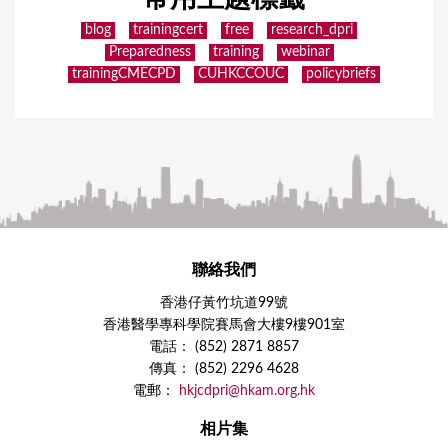
blog
trainingcert
free
research_dpri
Preparedness
training
webinar
trainingCMECPD
CUHKCCOUC
policybriefs
聯絡我們
香港仔黃竹坑道99號
香港醫學專科學院賽馬會大樓9樓901室
電話： (852) 2871 8857
傳真： (852) 2296 4628
電郵：
hkjcdpri@hkam.org.hk
相片集