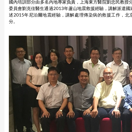
國內培訓部分由多名內地專家負責，上海東方醫院劉忠民教授
委員會劉克佳醫生通過2013年蘆山地震救援經驗，講解派遣國家
述2015年尼泊爾地震經驗，講解處理傳染病的救援工作，
分。