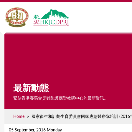
最新動態
緊貼香港賽馬會災難防護應變教研中心的最新資訊。
Home
»
國家衞生和計劃生育委員會國家應急醫療隊培訓 (2016年
Y
o
05 September, 2016 Monday