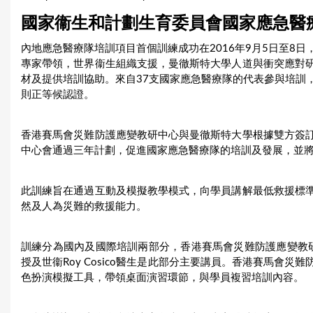
u
國家衞生和計劃生育委員會國家應急醫療隊培
a
內地應急醫療隊培訓項目首個訓練成功在2016年9月5日至8
專家帶領，世界衞生組織支援，曼徹斯特大學人道與衝突應對
r
材及提供培訓協助。來自37支國家應急醫療隊的代表參與培訓
e
則正等候認證。
h
香港賽馬會災難防護應變教研中心與曼徹斯特大學根據雙方簽
e
中心會通過三年計劃，促進國家應急醫療隊的培訓及發展，並
r
此訓練旨在通過互動及模擬教學模式，向學員講解最低救援標
e
然及人為災難的救援能力。
訓練分為國內及國際培訓兩部分，香港賽馬會災難防護應變教研中心
授及世衞Roy Cosico醫生是此部分主要講員。香港賽馬會
色扮演模擬工具，帶領桌面演習環節，與學員複習培訓內容。