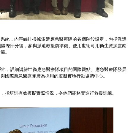
療隊系統，內容編排根據派遣應急醫療隊的各個階段設定，包括派遣
的國際部分後，參與派遣救援前準備、使用世衞可用衞生資源監察
環節。
環節，詳細講解世衞應急醫療隊項目的國際觀點、應急醫療隊發展
制與國際應急醫療隊廣為採用的虛擬實地行動協調中心。
目，指培訓有效模擬實際情況，令他們能務實進行救援訓練。