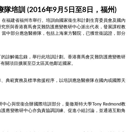
訓 (2016年9月5日至8日，福州)
日，在福建省福州市舉行。培訓由國家衞生和計劃生育委員會及國內
研究所與香港賽馬會災難防護應變教研中心派出代表，發展課程教
，當中部分應急醫療隊，包括上海東方醫院，已獲世衞認證，部分
訂的諒解備忘錄，舉行此培訓計劃。香港賽馬會災難防護應變教研
將有關項目擴展至亞太區其他鄰近國家。
準、典範實務及標準救援程序，以培訓應急醫療隊在國內或國際天
與世衞合辦國際培訓部分，曼徹斯特大學Tony Redmond教
災難防護應變教研中心亦負責協調訓練、促進小組討論，並通過互動角