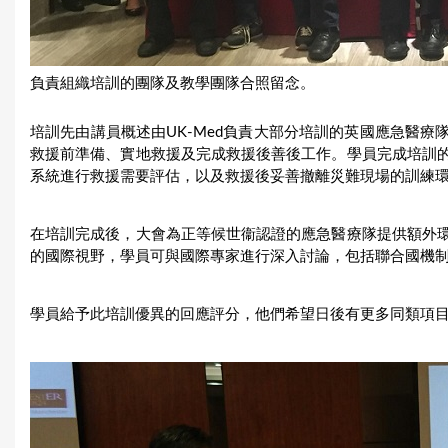
負責組織培訓的團隊及教學團隊合照留念。
培訓先由講員概述由UK-Med負責大部分培訓的英國應急醫
救援前準備、實地救援及完成救援後善後工作。學員完成培訓
系統進行救援需要評估，以及救援後妥善撤離災難現場的訓練
在培訓完成後，大會為正等候世衞認證的應急醫療隊提供額外
的國際視野，學員可與國際專家進行深入討論，包括聯合國機
學員給予此培訓優異的回應評分，他們希望日後有更多同類項