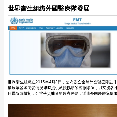
u
世界衞生組織外國醫療隊發展
a
r
e
h
e
r
e
世界衞生組織在2015年4月8日，公布設立全球外國醫療隊
染病爆發等突發情況即時提供救援協助的醫療隊伍，以支援各
目屬協調機制，分辨受災地區的醫療需要，派遣外國醫療隊提