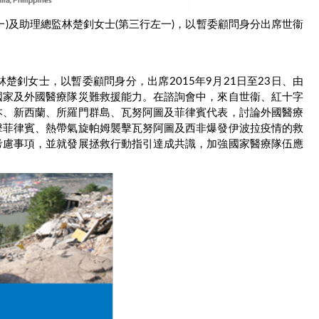
)及助理總監林楚釗女士(第三行左一)，以暫委顧問身分出席世衞
釗女士，以暫委顧問身分，出席2015年9月21日至23日、由
國家及外國醫療隊災難救援能力。在諮詢會中，來自世衞、紅十字
本、新西蘭、所羅門群島、瓦努阿圖及菲律賓代表，討論外國醫療
擊菲律賓、熱帶氣旋帕姆襲擊瓦努阿圖及西非爆發伊波拉疫情的救
考慮事項，並就發展拯救行動指引達成共識，加強國家醫療隊伍應