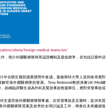
ications/ebola/foreign-medical-teams/en/
準文件，簡介外國醫療隊簡單認證機制及最低標準，並包括註冊申請
15年合辦災難防護應變周年會議，曼徹斯特大學人道與衝突應對
解世衞外國醫療隊的發展。Tony Redmond教授身兼UK-Med總
冊，組織臨床醫生成為外科及緊急事故救援隊伍，應對突發事故或
名冊如何支援世衞外國醫療隊辦事處，在突發事故及災難時，提供有質
善外國醫療隊質素及效率的全球討論及工作，將會在未來繼續進