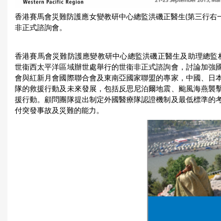
香港賽馬會災難防護應女變教研中心總監洪磯正醫生(第三行右一
非正式諮詢會。
香港賽馬會災難防護應變教研中心總監洪磯正醫生及助理總監林楚
世衞西太平洋區域辦世處舉行的世衞非正式諮詢會，討論加強
會與紅新月會國際聯合會及東南亞國家聯盟的專家，中國、日
隊的救援行動及未來發展，包括反思尼泊爾地震、颱風海燕襲
援行動。顧問團隊提出制定外國醫療隊認證機制及最低標準的
付突發事故及災難的能力。