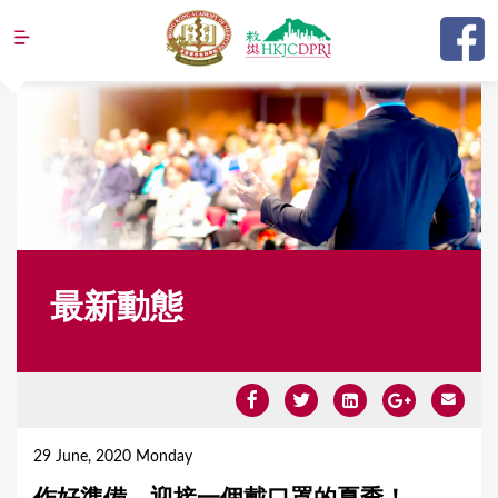
Jump to navigation
最新動態
Y
o
29 June, 2020 Monday
u