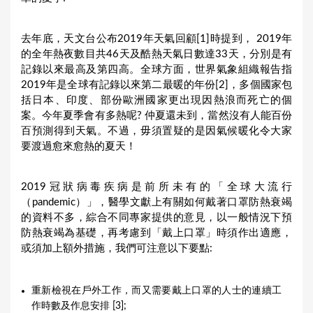
去年底，天文台公布2019年天氣回顧[1]時提到， 2019年
的全年熱夜數目共46天及酷熱天氣日數達33天，分別是有
記錄以來最高及第四高。全球方面，世界氣象組織報告指
2019年是全球有記錄以來第二最暖的年份[2]，多個國家包
括日本、印度、部份歐洲國家更出現因熱浪而死亡的個
案。今年夏季會有多熱呢? 仲夏還未到，當然沒有人能百份
百預測得到天氣。不過，毋須置疑的是因氣候暖化令大家
要渡過愈來愈熱的夏天！
2019冠狀病毒疾病是前所未有的「全球大流行
（pandemic）」，醫學文獻上有關如何戴著口罩防熱衰竭
的資料不多，綜合不同專家提供的意見，以一般情況下預
防熱衰竭為基礎，再考慮到「戴上口罩」時須作出適應，
或須加上額外措施，我們可注意以下要點:
重新檢視在戶外工作，而又需要戴上口罩的人士的連續工
作時數及作息安排 [3];