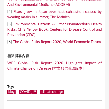
And Environmental Medicine (ACOEM)
[4]
Fears grow in Japan over heat exhaustion caused by
wearing masks in summer, The Mainichi
[5]
Environmental Hazards & Other Noninfectious Health
Risks, Ch 3, Yellow Book, Centers for Disease Control and
Prevention (CDC)
[6]
The Global Risks Report 2020, World Economic Forum
相關博客內容：
WEF Global Risk Report 2020 Highlights Impact of
Climate Change on Disease [本文只供英語版本]
Tags
:
blog
COVID_19
climatechange