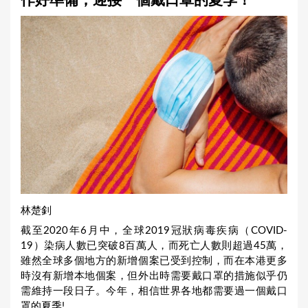
作好準備，迎接一個戴口罩的夏季！
a
r
e
h
e
r
e
林楚釗
截至2020年6月中，全球2019冠狀病毒疾病（COVID-
19）染病人數已突破8百萬人，而死亡人數則超過45萬，
雖然全球多個地方的新增個案已受到控制，而在本港更多
時沒有新增本地個案，但外出時需要戴口罩的措施似乎仍
需維持一段日子。今年，相信世界各地都需要過一個戴口
罩的夏季!