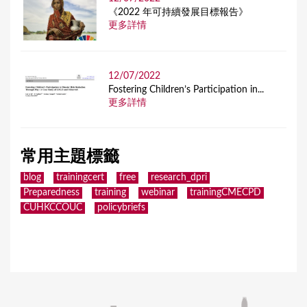
《2022 年可持續發展目標報告》
更多詳情
12/07/2022
Fostering Children’s Participation in...
更多詳情
常用主題標籤
blog
trainingcert
free
research_dpri
Preparedness
training
webinar
trainingCMECPD
CUHKCCOUC
policybriefs