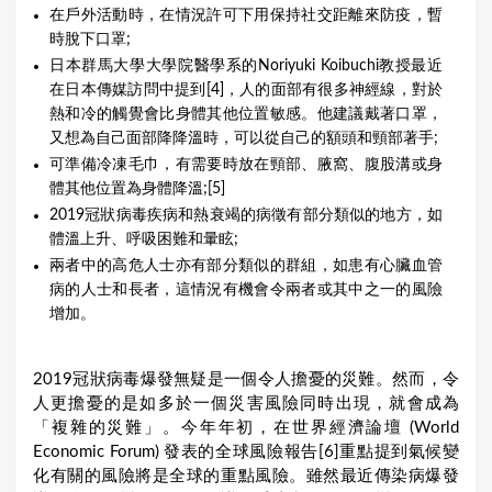
在戶外活動時，在情況許可下用保持社交距離來防疫，暫
時脫下口罩;
日本群馬大學大學院醫學系的Noriyuki Koibuchi教授最近
在日本傳媒訪問中提到[4]，人的面部有很多神經線，對於
熱和冷的觸覺會比身體其他位置敏感。他建議戴著口罩，
又想為自己面部降降溫時，可以從自己的額頭和頸部著手;
可準備冷凍毛巾，有需要時放在頸部、腋窩、腹股溝或身
體其他位置為身體降溫;[5]
2019冠狀病毒疾病和熱衰竭的病徵有部分類似的地方，如
體溫上升、呼吸困難和暈眩;
兩者中的高危人士亦有部分類似的群組，如患有心臟血管
病的人士和長者，這情況有機會令兩者或其中之一的風險
增加。
2019冠狀病毒爆發無疑是一個令人擔憂的災難。然而，令
人更擔憂的是如多於一個災害風險同時出現，就會成為
「複雜的災難」。今年年初，在世界經濟論壇 (World
Economic Forum) 發表的全球風險報告[6]重點提到氣候變
化有關的風險將是全球的重點風險。雖然最近傳染病爆發