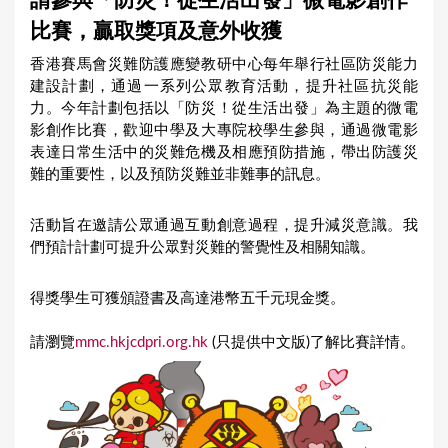
請參與「防災！從生活出發」微電影創作
a
比賽，贏取獎項及意外收獲
r
香港賽馬會災難防護應變教研中心每年舉行社區防災能力
e
建設計劃，通過一系列公眾教育活動，提升社區抗災能
h
力。今年計劃包括以「防災！從生活出發」為主題的微電
影創作比賽，歡迎中學及大專院校學生參與，通過微電影
e
表達日常生活中的災難危機及相應預防措施，帶出防護災
r
難的重要性，以及預防災難並非難事的訊息。
e
活動旨在邀請公眾通過互動創意過程，提升減災意識。我
們預計計劃可提升公眾對災難的警覺性及相關知識。
得獎學生可獲頒證書及高達港幣五千元現金獎。
請瀏覽
mmc.hkjcdpri.org.hk
(只提供中文版)了解比賽詳情。