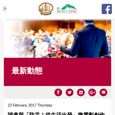
Jump to navigation
最新動態
Y
o
23 February, 2017 Thursday
u