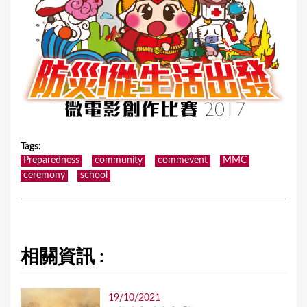
Tags
:
Preparedness
community
commevent
MMC
ceremony
school
相關資訊 :
19/10/2021