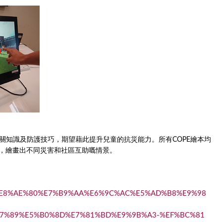
關知識及防護技巧，期望藉此提升兒童的抗災能力。所有COPE繪本均
特視角，繪畫出不同災害和社區互助嘅情景。
D%8A%E8%AE%80%E7%B9%AA%E6%9C%AC%E5%AD%B8%E9%98
7%89%E5%B0%8D%E7%81%BD%E9%9B%A3-%EF%BC%81