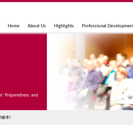
Jump to navigation
Home
About Us
Highlights
Professional Developmen
er Preparedness and
繪本!