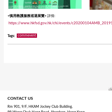
:
<慎用救護服務巡迴展覽>
詳情
https://www.hkfsd.gov.hk/chi/events/c20200104AMB_2019
commevent
Tags
:
CONTACT US
Rm 901, 9/F, HKAM Jockey Club Building,