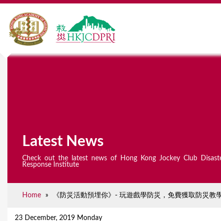
Latest News
Check out the latest news of Hong Kong Jockey Club Disast
Response Institute
Home
»
《防災活動預埋你》- 玩遊戲學防災，免費獲取防災教學
Y
o
23 December, 2019 Monday