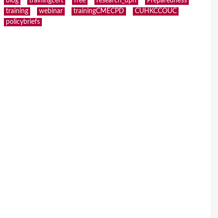
blog
trainingcert
free
research_dpri
Preparedness
training
webinar
trainingCMECPD
CUHKCCOUC
policybriefs