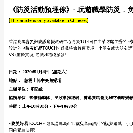
u
《防災活動預埋你》- 玩遊戲學防災，
a
[This article is only available in Chinese.]
r
e
香港賽馬會災難防護應變教研中心將於1月4日在由消防處主辦的
<
設計的
<防災好易TOUCH>
遊戲將會首度登場! 小朋友或大朋友
h
VR (虛擬實境) 遊戲和禮物派發!
e
r
日期： 2020年1月4日（星期六）
地點： 慈雲山邨中央遊樂場
e
主辦單位： 消防處
協辦單位: 醫療輔助隊、民政事務總署、
香港賽馬會災難防護應變
時間： 上午10時30分 – 下午4 時30分
<防災好易TOUCH>
遊戲是專為6-12歲兒童而設計的模擬遊戲，
同的緊急抉擇!