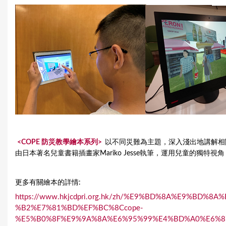
<COPE 防災教學繪本系列>
以不同災難為主題，深入淺出地講解相
由日本著名兒童書籍插畫家Mariko Jesse執筆，運用兒童的獨
更多有關繪本的詳情:
https://www.hkjcdpri.org.hk/zh/%E9%BD%8A%E9%B
%B2%E7%81%BD%EF%BC%8Ccope-
%E5%B0%8F%E9%9A%8A%E6%95%99%E4%BD%A0%E6%8