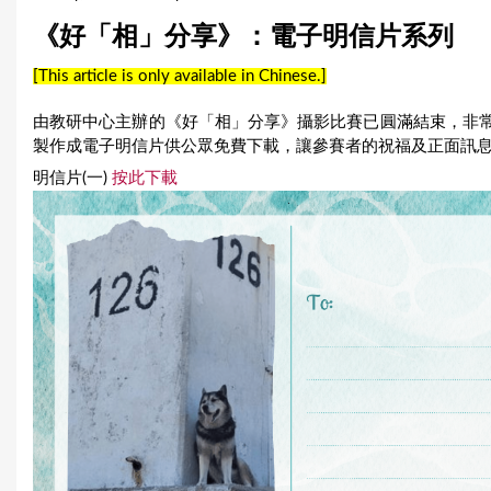
u
《好「相」分享》：電子明信片系列
a
[This article is only available in Chinese.]
r
由教研中心主辦的《好「相」分享》攝影比賽已圓滿結束，非
e
製作成電子明信片供公眾免費下載，讓參賽者的祝福及正面訊
明信片(一)
按此下載
h
e
r
e