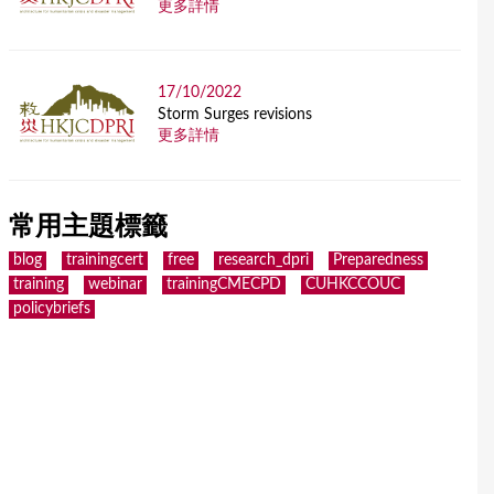
更多詳情
17/10/2022
Storm Surges revisions
更多詳情
常用主題標籤
blog
trainingcert
free
research_dpri
Preparedness
training
webinar
trainingCMECPD
CUHKCCOUC
policybriefs