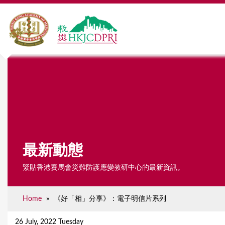
最新動態
緊貼香港賽馬會災難防護應變教研中心的最新資訊。
Home
»
《好「相」分享》：電子明信片系列
Y
o
26 July, 2022 Tuesday