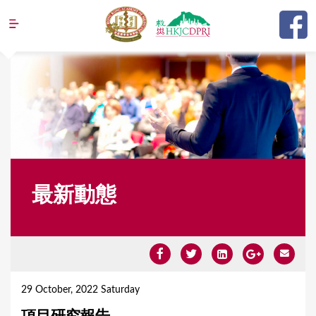
Jump to navigation
最新動態
Y
o
29 October, 2022 Saturday
u