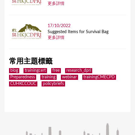
更多詳情
17/10/2022
Suggested Items for Survival Bag
更多詳情
常用主題標籤
blog
trainingcert
free
research_dpri
Preparedness
training
webinar
trainingCMECPD
CUHKCCOUC
policybriefs