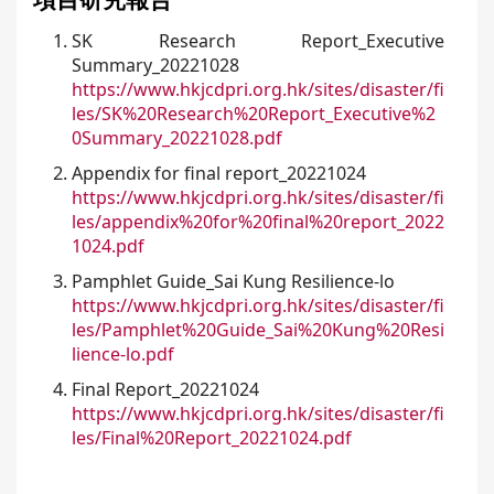
項目研究報告
a
SK Research Report_Executive
r
Summary_20221028
e
https://www.hkjcdpri.org.hk/sites/disaster/fi
les/SK%20Research%20Report_Executive%2
h
0Summary_20221028.pdf
e
Appendix for final report_20221024
r
https://www.hkjcdpri.org.hk/sites/disaster/fi
e
les/appendix%20for%20final%20report_2022
1024.pdf
Pamphlet Guide_Sai Kung Resilience-lo
https://www.hkjcdpri.org.hk/sites/disaster/fi
les/Pamphlet%20Guide_Sai%20Kung%20Resi
lience-lo.pdf
Final Report_20221024
https://www.hkjcdpri.org.hk/sites/disaster/fi
les/Final%20Report_20221024.pdf