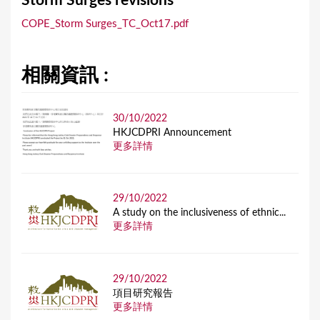
Storm Surges revisions
a
COPE_Storm Surges_TC_Oct17.pdf
r
e
相關資訊 :
h
e
r
30/10/2022
HKJCDPRI Announcement
e
更多詳情
29/10/2022
A study on the inclusiveness of ethnic...
更多詳情
29/10/2022
項目研究報告
更多詳情