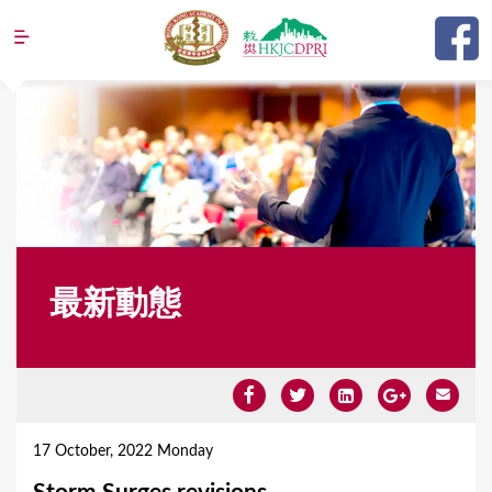
Jump to navigation
最新動態
Y
o
17 October, 2022 Monday
u