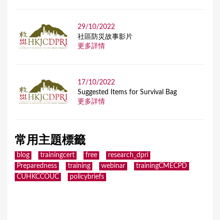
29/10/2022
社區防災故事影片
更多詳情
17/10/2022
Suggested Items for Survival Bag
更多詳情
常用主題標籤
blog
trainingcert
free
research_dpri
Preparedness
training
webinar
trainingCMECPD
CUHKCCOUC
policybriefs