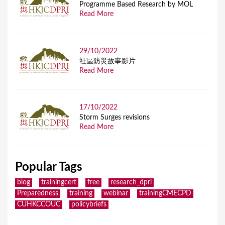
Programme Based Research by MOL
Read More
29/10/2022
社區防災故事影片
Read More
17/10/2022
Storm Surges revisions
Read More
Popular Tags
blog
trainingcert
free
research_dpri
Preparedness
training
webinar
trainingCMECPD
CUHKCCOUC
policybriefs