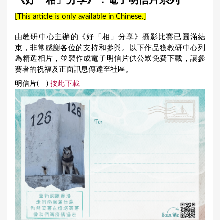
《好「相」分享》：電子明信片系列
a
[This article is only available in Chinese.]
r
e
由教研中心主辦的《好「相」分享》攝影比賽已圓滿結
束，非常感謝各位的支持和參與。以下作品獲教研中心列
h
為精選相片，並製作成電子明信片供公眾免費下載，讓參
e
賽者的祝福及正面訊息傳達至社區。
r
明信片(一)
按此下載
e