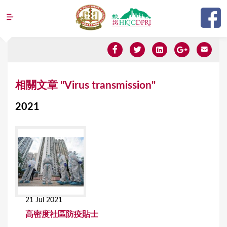
Jump to navigation
Y
相關文章 "Virus transmission"
o
2021
u
a
r
e
h
e
21 Jul 2021
r
高密度社區防疫貼士
e