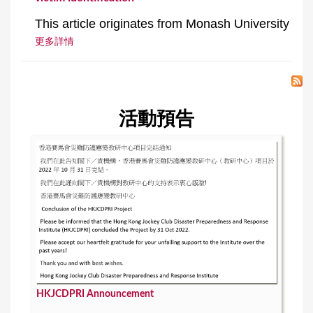
This article originates from Monash University
更多詳情
活動預告
HKJCDPRI Announcement