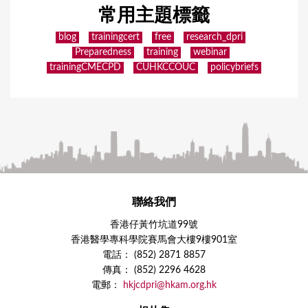
常用主題標籤
blog
trainingcert
free
research_dpri
Preparedness
training
webinar
trainingCMECPD
CUHKCCOUC
policybriefs
聯絡我們
香港仔黃竹坑道99號
香港醫學專科學院賽馬會大樓9樓901室
電話： (852) 2871 8857
傳真： (852) 2296 4628
電郵：
hkjcdpri@hkam.org.hk