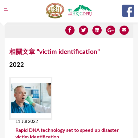
Jump to navigation
Y
相關文章 "victim identification"
o
2022
u
a
r
e
h
e
11 Jul 2022
r
Rapid DNA technology set to speed up disaster
e
victim identification