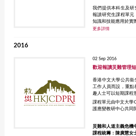
r
我們提供本科生及研
報讀研究生課程單元
e
知識和技能應用於實
更多詳情
2016
02 Sep 2016
歡迎報讀災難管理
香港中文大學公共衞
工作人員而設，重點
趣人士可以短期課程
課程單元由中文大學
護應變教研中心共同
災難和人道主義危機
課程統籌：陳廣慧女