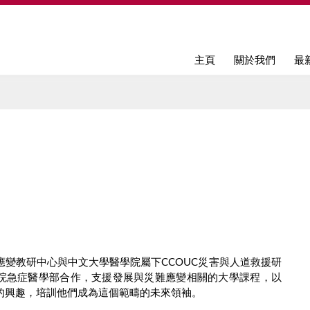
Jump to navigation
主頁
關於我們
最
應變教研中心與中文大學醫學院屬下CCOUC災害與人道救援研
院急症醫學部合作，支援發展與災難應變相關的大學課程，以
的興趣，培訓他們成為這個範疇的未來領袖。