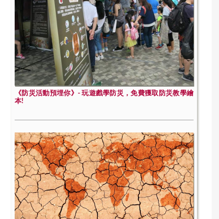
《防災活動預埋你》- 玩遊戲學防災，免費獲取防災教學繪
本!