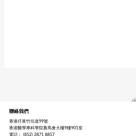
聯絡我們
香港仔黃竹坑道99號
香港醫學專科學院賽馬會大樓9樓901室
電話： (852) 2871 8857