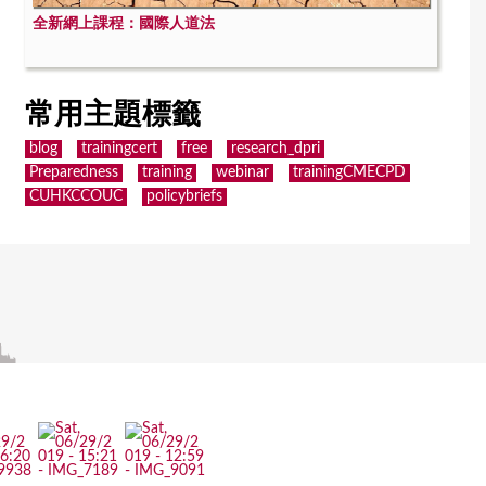
全新網上課程：國際人道法
常用主題標籤
blog
trainingcert
free
research_dpri
Preparedness
training
webinar
trainingCMECPD
CUHKCCOUC
policybriefs