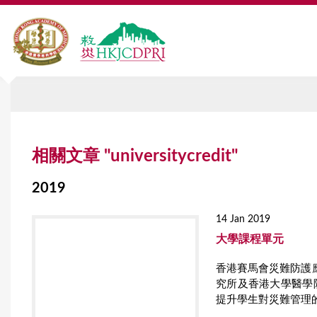
Y
相關文章 "universitycredit"
o
u
2019
a
14 Jan 2019
r
大學課程單元
e
香港賽馬會災難防護
究所及香港大學醫學
h
提升學生對災難管理
e