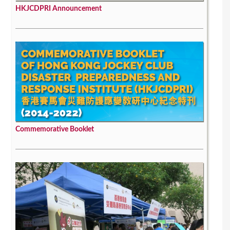
HKJCDPRI Announcement
Commemorative Booklet