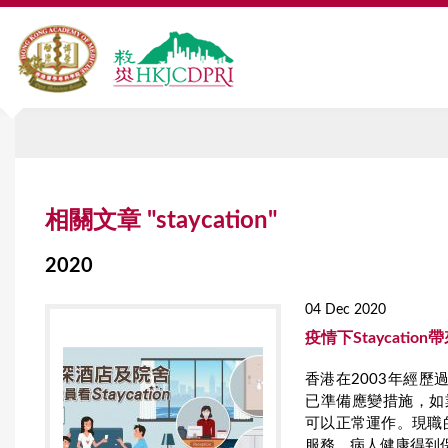
Y
相關文章 "staycation"
o
u
2020
a
04 Dec 2020
r
疫情下Staycatio
e
香港在2003年經歷
已準備應變措施，如業務持續
h
可以正常運作。現職
e
服務，病人健康得到