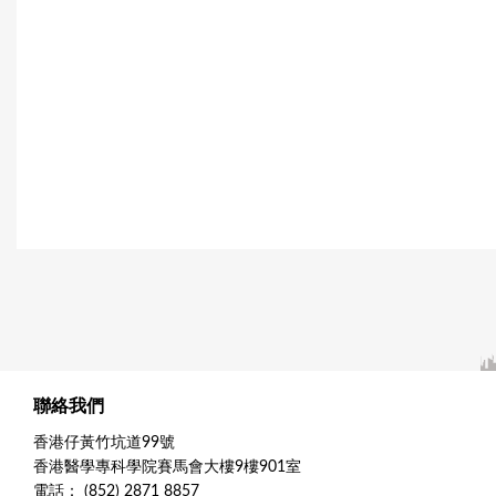
聯絡我們
香港仔黃竹坑道99號
香港醫學專科學院賽馬會大樓9樓901室
電話： (852) 2871 8857