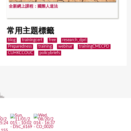
全新網上課程：國際人道法
常用主題標籤
blog
trainingcert
free
research_dpri
Preparedness
training
webinar
trainingCMECPD
CUHKCCOUC
policybriefs