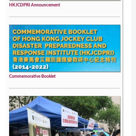
HKJCDPRI Announcement
Commemorative Booklet