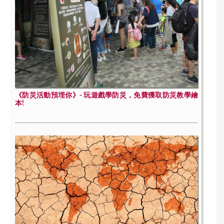
《防災活動預埋你》- 玩遊戲學防災，免費獲取防災教學繪
本!