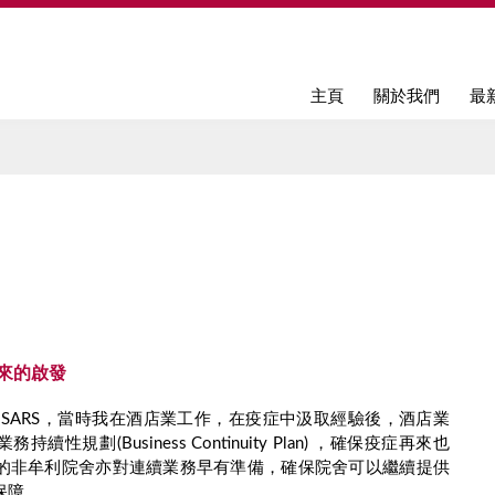
Jump to navigation
主頁
關於我們
最
n帶來的啟發
過SARS，當時我在酒店業工作，在疫症中汲取經驗後，酒店業
性規劃(Business Continuity Plan) ，確保疫症再來也
的非牟利院舍亦對連續業務早有準備，確保院舍可以繼續提供
保障。