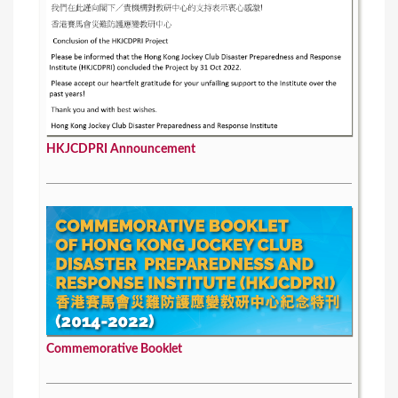
HKJCDPRI Announcement
Commemorative Booklet