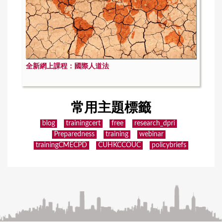
全新網上課程：國際人道法
常用主題標籤
blog
trainingcert
free
research_dpri
Preparedness
training
webinar
trainingCMECPD
CUHKCCOUC
policybriefs