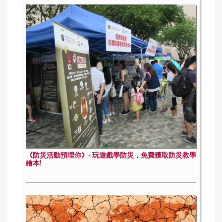
《防災活動預埋你》- 玩遊戲學防災，免費獲取防災教學
繪本!