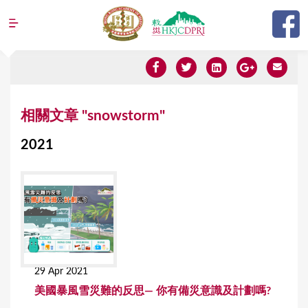
Jump to navigation
Y
相關文章 "snowstorm"
o
2021
u
a
r
e
h
e
29 Apr 2021
r
美國暴風雪災難的反思— 你有備災意識及計劃嗎?
e