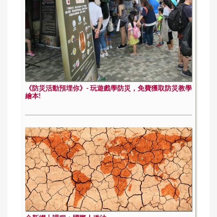
《防災活動預埋你》- 玩遊戲學防災，免費獲取防災教學
繪本!