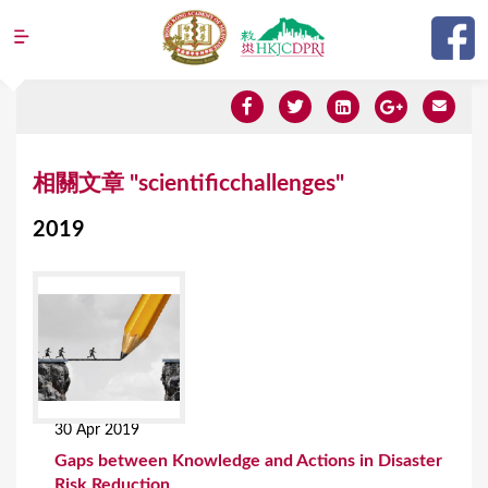
Jump to navigation
Y
相關文章 "scientificchallenges"
o
2019
u
a
r
e
h
e
30 Apr 2019
r
Gaps between Knowledge and Actions in Disaster
e
Risk Reduction