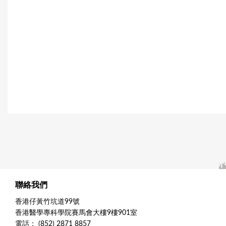
聯絡我們
香港仔黃竹坑道99號
香港醫學專科學院賽馬會大樓9樓901室
電話： (852) 2871 8857