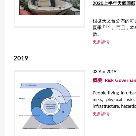
2020上半年天氣回顧
r
e
根據天文台公布的每
[1][2]
夏季
。而且，本
數。
更多詳情
2019
03 Apr 2019
概要: Risk Governan
People living in urba
risks, physical risks
infrastructure, hazardo
更多詳情