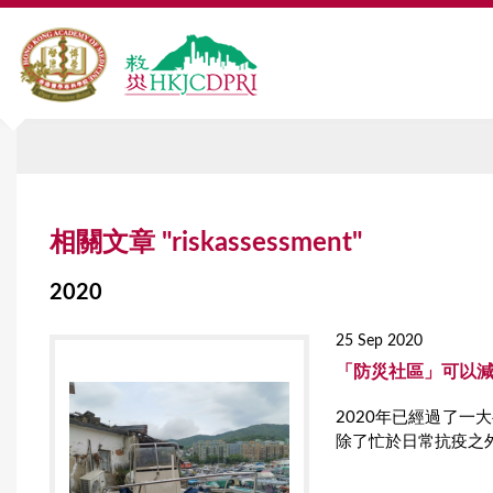
Y
相關文章 "riskassessment"
o
u
2020
a
25 Sep 2020
r
「防災社區」可以
e
2020年已經過了
除了忙於日常抗疫之外
h
e