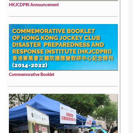
HKJCDPRI Announcement
Commemorative Booklet