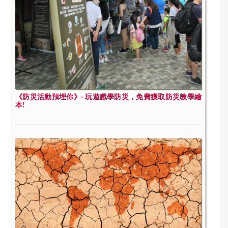
《防災活動預埋你》- 玩遊戲學防災，免費獲取防災教學繪
本!