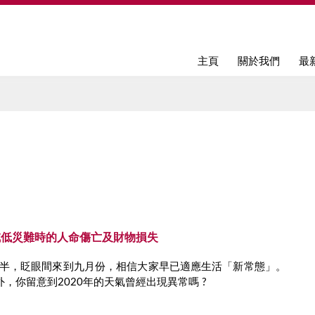
Jump to navigation
主頁
關於我們
最
減低災難時的人命傷亡及財物損失
一大半，眨眼間來到九月份，相信大家早已適應生活「新常態」。
，你留意到2020年的天氣曾經出現異常嗎 ?