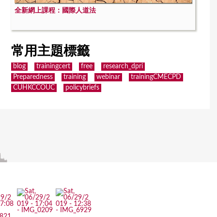
全新網上課程：國際人道法
常用主題標籤
blog
trainingcert
free
research_dpri
Preparedness
training
webinar
trainingCMECPD
CUHKCCOUC
policybriefs