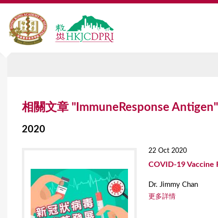
Y
相關文章 "ImmuneResponse Antigen"
o
u
2020
a
22 Oct 2020
r
COVID-19 Vaccine 
e
Dr. Jimmy Chan
h
更多詳情
e