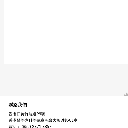
聯絡我們
香港仔黃竹坑道99號
香港醫學專科學院賽馬會大樓9樓901室
電話： (852) 2871 8857