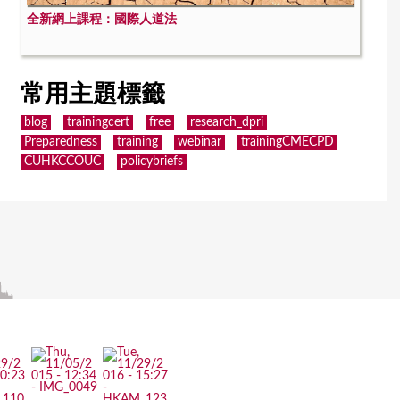
全新網上課程：國際人道法
常用主題標籤
blog
trainingcert
free
research_dpri
Preparedness
training
webinar
trainingCMECPD
CUHKCCOUC
policybriefs