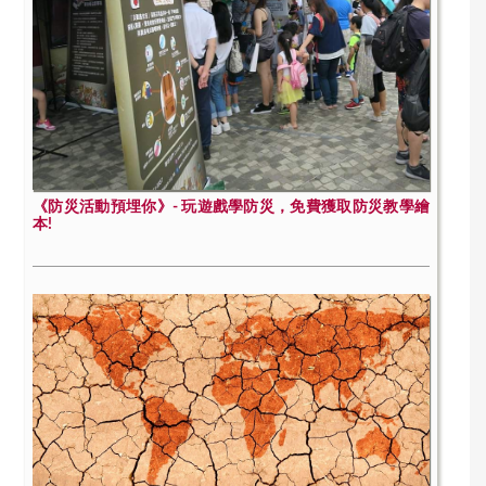
《防災活動預埋你》- 玩遊戲學防災，免費獲取防災教學繪
本!