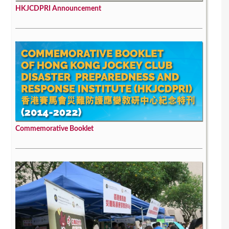
HKJCDPRI Announcement
Commemorative Booklet