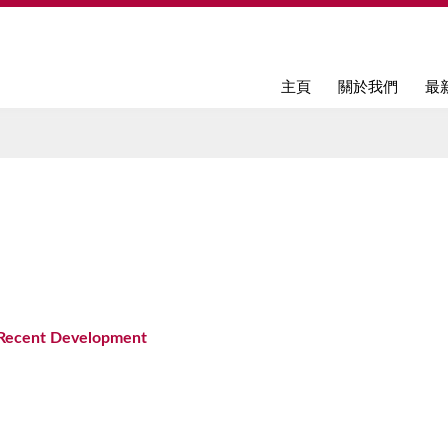
Jump to navigation
主頁
關於我們
最
Recent Development