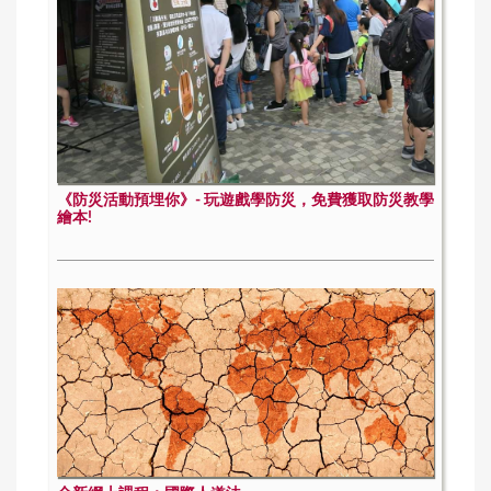
《防災活動預埋你》- 玩遊戲學防災，免費獲取防災教學
繪本!