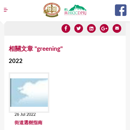
Jump to navigation
Y
相關文章 "greening"
o
2022
u
a
r
e
h
e
26 Jul 2022
r
街道選樹指南
e