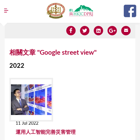
Jump to navigation
Y
相關文章 "Google street view"
o
2022
u
a
r
e
h
e
11 Jul 2022
r
運用人工智能完善災害管理
e