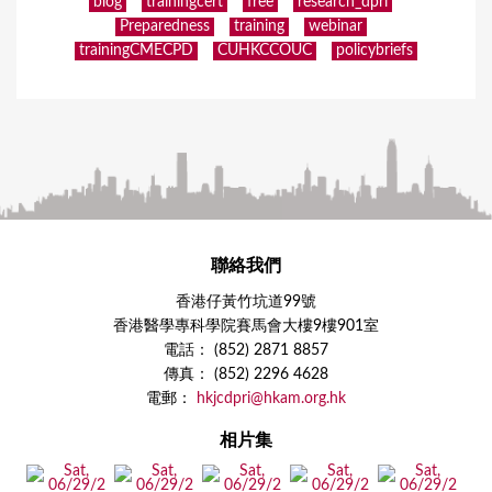
blog
trainingcert
free
research_dpri
Preparedness
training
webinar
trainingCMECPD
CUHKCCOUC
policybriefs
聯絡我們
香港仔黃竹坑道99號
香港醫學專科學院賽馬會大樓9樓901室
電話： (852) 2871 8857
傳真： (852) 2296 4628
電郵：
hkjcdpri@hkam.org.hk
相片集