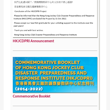
HKJCDPRI Announcement
Commemorative Booklet