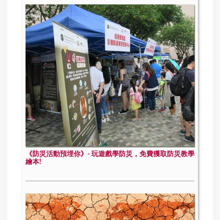
《防災活動預埋你》- 玩遊戲學防災，免費獲取防災教學
繪本!