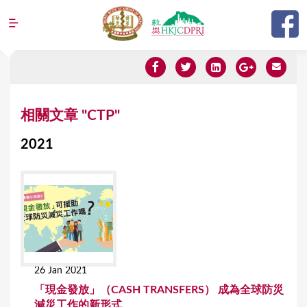
Jump to navigation
Y
相關文章 "CTP"
o
2021
u
a
r
e
h
e
26 Jan 2021
r
「現金發放」（CASH TRANSFERS） 成為全球防災
e
減災工作的新形式