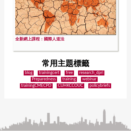
全新網上課程：國際人道法
常用主題標籤
blog
trainingcert
free
research_dpri
Preparedness
training
webinar
trainingCMECPD
CUHKCCOUC
policybriefs