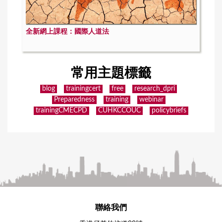
全新網上課程：國際人道法
常用主題標籤
blog
trainingcert
free
research_dpri
Preparedness
training
webinar
trainingCMECPD
CUHKCCOUC
policybriefs
聯絡我們