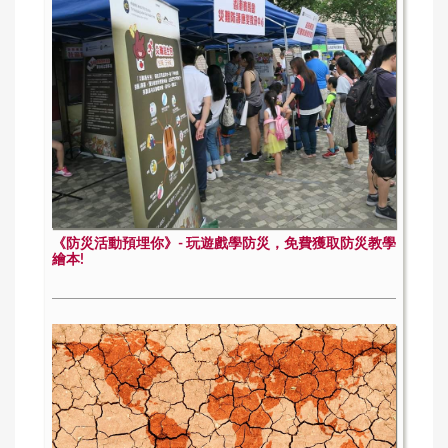
《防災活動預埋你》- 玩遊戲學防災，免費獲取防災教學
繪本!