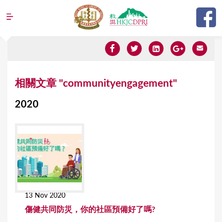
Jump to navigation
Y
相關文章 "communityengagement"
o
2020
u
a
r
e
h
e
13 Nov 2020
r
傷健共同防災，你的社區預備好了嗎?
e