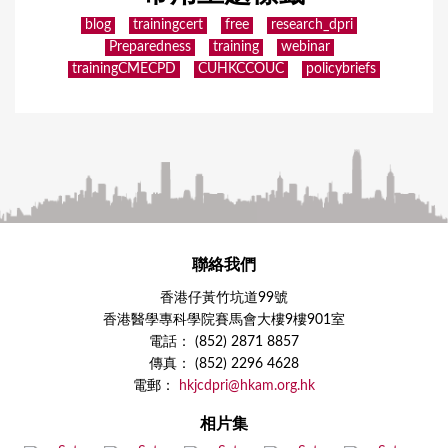
blog
trainingcert
free
research_dpri
Preparedness
training
webinar
trainingCMECPD
CUHKCCOUC
policybriefs
聯絡我們
香港仔黃竹坑道99號
香港醫學專科學院賽馬會大樓9樓901室
電話： (852) 2871 8857
傳真： (852) 2296 4628
電郵：
hkjcdpri@hkam.org.hk
相片集