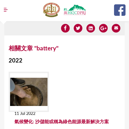
Jump to navigation
Y
相關文章 "battery"
o
2022
u
a
r
e
h
e
11 Jul 2022
r
氣候變化: 沙儲能或稱為綠色能源最新解決方案
e