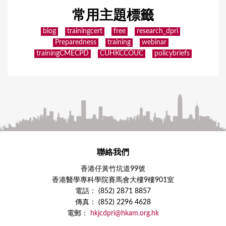
常用主題標籤
blog
trainingcert
free
research_dpri
Preparedness
training
webinar
trainingCMECPD
CUHKCCOUC
policybriefs
聯絡我們
香港仔黃竹坑道99號
香港醫學專科學院賽馬會大樓9樓901室
電話： (852) 2871 8857
傳真： (852) 2296 4628
電郵：
hkjcdpri@hkam.org.hk