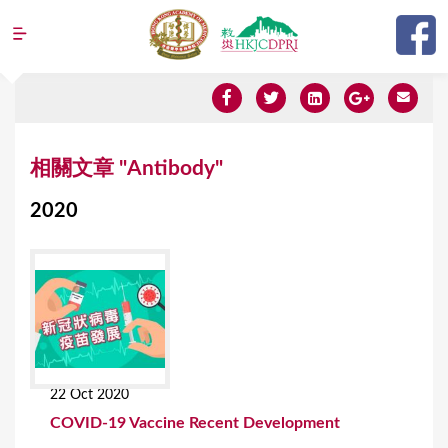
Jump to navigation
Y
相關文章 "Antibody"
o
2020
u
a
r
e
h
e
22 Oct 2020
r
COVID-19 Vaccine Recent Development
e