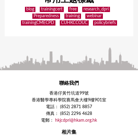
blog
trainingcert
free
research_dpri
Preparedness
training
webinar
trainingCMECPD
CUHKCCOUC
policybriefs
聯絡我們
香港仔黃竹坑道99號
香港醫學專科學院賽馬會大樓9樓901室
電話： (852) 2871 8857
傳真： (852) 2296 4628
電郵：
hkjcdpri@hkam.org.hk
相片集