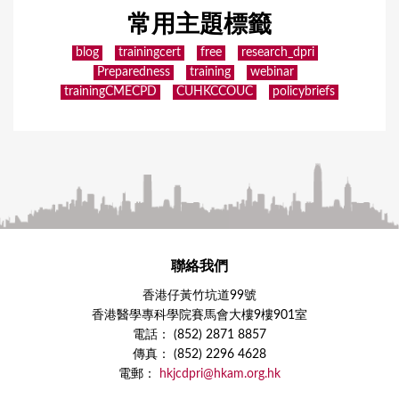
常用主題標籤
blog
trainingcert
free
research_dpri
Preparedness
training
webinar
trainingCMECPD
CUHKCCOUC
policybriefs
聯絡我們
香港仔黃竹坑道99號
香港醫學專科學院賽馬會大樓9樓901室
電話： (852) 2871 8857
傳真： (852) 2296 4628
電郵：
hkjcdpri@hkam.org.hk