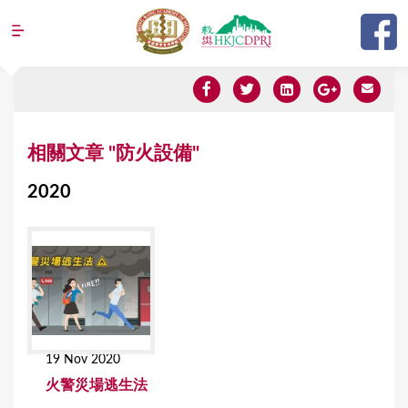
Jump to navigation
Y
相關文章 "防火設備"
o
2020
u
a
r
e
h
e
19 Nov 2020
r
火警災場逃生法
e