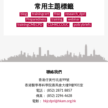
常用主題標籤
blog
trainingcert
free
research_dpri
Preparedness
training
webinar
trainingCMECPD
CUHKCCOUC
policybriefs
聯絡我們
香港仔黃竹坑道99號
香港醫學專科學院賽馬會大樓9樓901室
電話： (852) 2871 8857
傳真： (852) 2296 4628
電郵：
hkjcdpri@hkam.org.hk