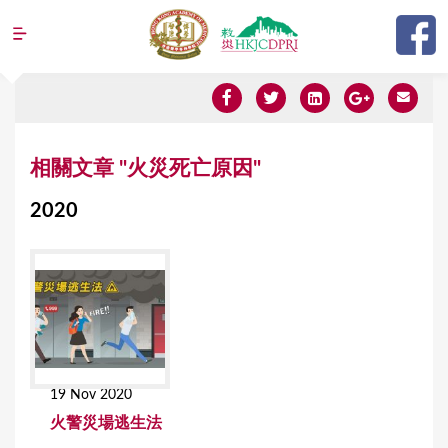
Jump to navigation
Y
相關文章 "火災死亡原因"
o
2020
u
a
r
e
h
e
19 Nov 2020
r
火警災場逃生法
e