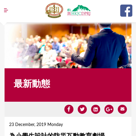
Jump to navigation
最新動態
Y
o
23 December, 2019 Monday
u