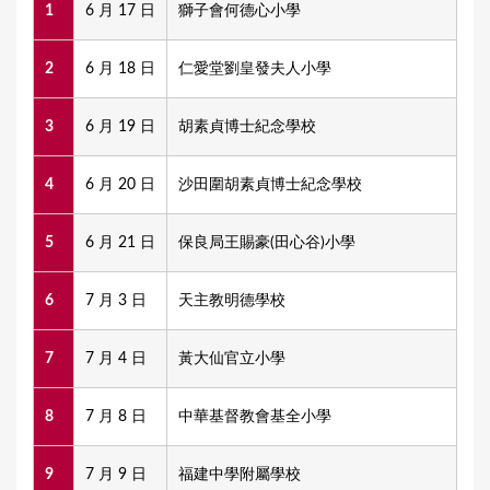
1
6 月 17 日
獅子會何德心小學
2
6 月 18 日
仁愛堂劉皇發夫人小學
3
6 月 19 日
胡素貞博士紀念學校
4
6 月 20 日
沙田圍胡素貞博士紀念學校
5
6 月 21 日
保良局王賜豪(田心谷)小學
6
7 月 3 日
天主教明德學校
7
7 月 4 日
黃大仙官立小學
8
7 月 8 日
中華基督教會基全小學
9
7 月 9 日
福建中學附屬學校