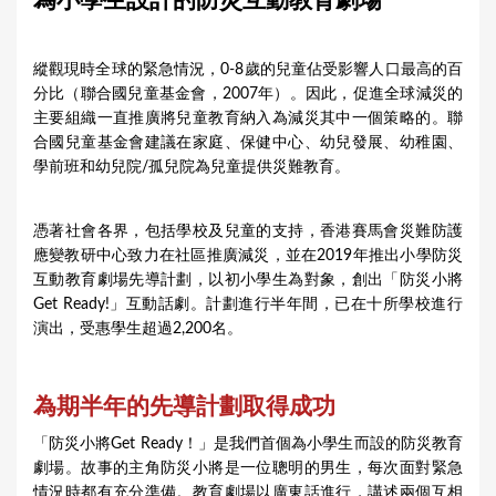
為小學生設計的防災互動教育劇場
a
r
縱觀現時全球的緊急情況，0-8歲的兒童佔受影響人口最高的百
e
分比（聯合國兒童基金會，2007年）。因此，促進全球減災的
h
主要組織一直推廣將兒童教育納入為減災其中一個策略的。聯
合國兒童基金會建議在家庭、保健中心、幼兒發展、幼稚園、
e
學前班和幼兒院/孤兒院為兒童提供災難教育。
r
e
憑著社會各界，包括
學校及兒童
的支持，香港賽馬會災難防護
應變教研中心致力在社區推廣減災，並在2019年推出小學防災
互動教育劇場先導計劃，以初小學生為對象，創出「防災小將
Get Ready!」互動話劇。計劃進行半年間，已在十所學校進行
演出，受惠學生超過2,200名。
為期半年的先導計劃取得成功
「防災小將Get Ready！」是我們首個為小學生而設的防災教育
劇場。故事的主角防災小將是一位聰明的男生，每次面對緊急
情況時都有充分準備。教育劇場以廣東話進行，講述兩個互相