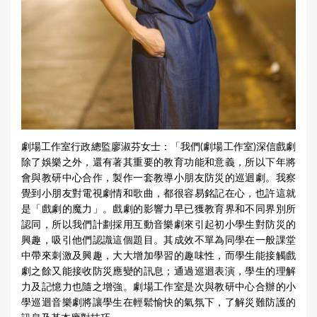
劇場工作室行政總監廖淑芬女士：「我們(劇場工作室)深信戲劇
除了娛樂之外，還有著其重要的教育功能和意義，所以下年將
會與教研中心合作，製作一套教導小朋友防災的巡迴劇。我察
覺到小朋友對電視劇情和歌曲，都很容易銘記在心，也許這就
是「戲劇的魔力」。戲劇的影響力早已獲教育界和不同界別所
認同，所以我們計劃採用互動音樂劇來引起初小學生對防災的
興趣，吸引他們認識這個題目。其成效不單為同學在一般課堂
中帶來刺激及興趣，大大增加學習的趣味性，而學生能接觸戲
劇之餘又能接收防災應變的訊息；通過巡迴表演，學生的理解
力及記憶力也隨之增強。劇場工作室是次與教研中心合辦的小
學巡迴音樂劇將讓學生在輕鬆愉快的氣氛下，了解災難防護的