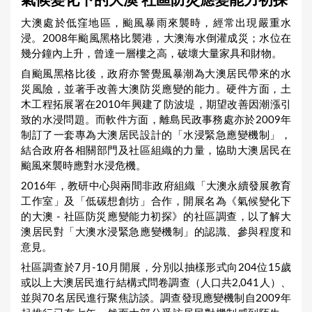
氣候變化下的大澳 社區防災應變能力初探
a
大澳處於低窪地區，颱風暴雨來襲時，經常出現嚴重水
r
浸。2008年颱風黑格比襲港，大澳海水倒灌成災；水位在
e
幾分鐘內上升，曾達一層樓之高，破壞大量家具和財物。
h
自颱風黑格比後，政府亦警覺風暴潮為大澳居民帶來的水
災風險，並著手改善大澳防災應變的能力。硬件方面，土
e
木工程拓展署在2010年興建了防波堤，期望改善因潮漲引
r
致的水浸問題。而軟件方面，離島民政事務處亦於2009年
e
制訂了一套專為大澳居民設計的「水浸緊急應變機制」，
結合政府各相關部門及社區組織的力量，協助大澳居民在
颱風來襲時應對水浸危機。
2016年，教研中心與兩間非政府組織「大澳永續發展教育
工作室」及「低碳想創坊」合作，開展名為《氣候變化下
的大澳 - 社區防災應變能力初探》的社區調查，以了解大
澳居民對「大澳水浸緊急應變機制」的認識、參與程度和
意見。
社區調查於7月-10月開展，分別以抽樣形式向204位15歲
或以上大澳居民進行結構式問卷調查（人口共2,041人）、
並與70名居民進行聚焦訪談。調查發現應變機制自2009年