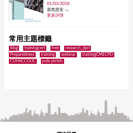
01/03/2018
居危思安 -...
更多詳情
常用主題標籤
blog
trainingcert
free
research_dpri
Preparedness
training
webinar
trainingCMECPD
CUHKCCOUC
policybriefs