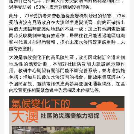
起推行已有七年，然而大部分受訪居民對機制感到陌生，
過半受訪者（53%）表示對機制沒有印象。
此外， 71%受訪者未曾收過從應變機制發出的預警，73%
受訪者沒有見過政府在大澳舉辦應變演習，能夠正確指出
兩個大澳臨時庇護站地點的不及一成；加上其他調查數據
同時反映機制未能有效運作，居民往往只能透過地區組織
和村代表才能得悉警報，擔心未來水浸情況更嚴重時，未
能有效應對。
大澳是氣候變化下的高風險社區，政府因此制訂全港首個
地區性的應變計劃，本能對社區防災能力建設起示範作
用。教研中心期望有關部門能不斷完善系統，並考慮措施
包括：增加居民參加水浸演習的機會、開放兩個庇護中心
予居民參觀、邀請電訊供應商參與並強化通報網絡、在區
內設置更多相關緊急逃生告示欄及水位標誌等。