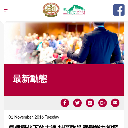
Jump to navigation
最新動態
Y
o
01 November, 2016 Tuesday
u